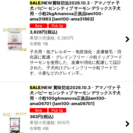
SALE
/NEW賞味切迫2026.10.3・アマノヴァ 子
犬 パピー センシティブ サーモン デラックス子犬
用・小粒2kgAmanova正規品lam100-
ama31863
[
lam100-ama31863
]
3,828
円
(税込)
希望小売価格
:
6,380
円
在庫数 1個
子犬用・低アレルギー・免疫強化・皮膚被毛・消
化器に配慮・ グレインフリー・小粒ドッグフード
サーモンを使用した、皮膚や消化に配慮して設計
された、子犬向けグレインフリー小粒フードで
す。小麦などのグレイン不…
SALE
/NEW 賞味切迫2026.10.3・アマノヴァ 子
犬 パピー センシティブ サーモン デラックス子犬
用・小粒100gAmanova正規品lam100-
ama06701
[
lam100-ama06701
]
363
円
(税込)
希望小売価格
:
605
円
在庫数 4個