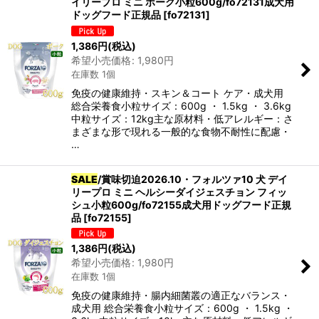
イリープロ ミニ ポーク小粒600g/fo72131成犬用
ドッグフード正規品
[
fo72131
]
1,386
円
(税込)
希望小売価格
:
1,980
円
在庫数 1個
免疫の健康維持・スキン＆コート ケア・成犬用
総合栄養食小粒サイズ：600g ・ 1.5kg ・ 3.6kg
中粒サイズ：12kg主な原材料・低アレルギー：さ
まざまな形で現れる一般的な食物不耐性に配慮・
…
SALE
/賞味切迫2026.10・フォルツァ10 犬 デイ
リープロ ミニ ヘルシーダイジェスチョン フィッ
シュ小粒600g/fo72155成犬用ドッグフード正規
品
[
fo72155
]
1,386
円
(税込)
希望小売価格
:
1,980
円
在庫数 1個
免疫の健康維持・腸内細菌叢の適正なバランス・
成犬用 総合栄養食小粒サイズ：600g ・ 1.5kg ・