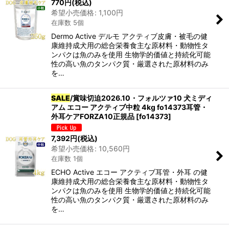
770
円
(税込)
希望小売価格
:
1,100
円
在庫数 5個
Dermo Active デルモ アクティブ皮膚・被毛の健
康維持成犬用の総合栄養食主な原材料・動物性タ
ンパクは魚のみを使用 生物学的価値と持続化可能
性の高い魚のタンパク質・厳選された原材料のみ
を…
SALE
/賞味切迫2026.10・フォルツァ10 犬ミディ
アム エコー アクティブ中粒 4kg fo14373耳管・
外耳ケアFORZA10正規品
[
fo14373
]
7,392
円
(税込)
希望小売価格
:
10,560
円
在庫数 1個
ECHO Active エコー アクティブ耳管・外耳 の健
康維持成犬用の総合栄養食主な原材料・動物性タ
ンパクは魚のみを使用 生物学的価値と持続化可能
性の高い魚のタンパク質・厳選された原材料のみ
を…