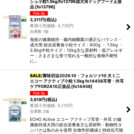
シュ小粒1.5kg/fo13796成犬用ドッグフード正規
品
[
fo13796
]
3,311
円
(税込)
希望小売価格
:
4,730
円
在庫数 1個
免疫の健康維持・腸内細菌叢の適正なバランス・
成犬用 総合栄養食小粒サイズ：600g ・ 1.5kg ・
3.6kg中粒サイズ：10kg主な原材料・低アレルギ
ー：さまざまな形で現れる一般的な食物不耐性
に…
SALE
/賞味切迫2026.10・フォルツァ10 犬ミ二
エコー アクティブ小粒 1.5kg fo14458耳管・外耳
ケアFORZA10正規品
[
fo14458
]
3,619
円
(税込)
希望小売価格
:
5,170
円
在庫数 2個
ECHO Active エコー アクティブ耳管・外耳 の健
康維持成犬用の総合栄養食主な原材料・動物性タ
ンパクは魚のみを使用 生物学的価値と持続化可能