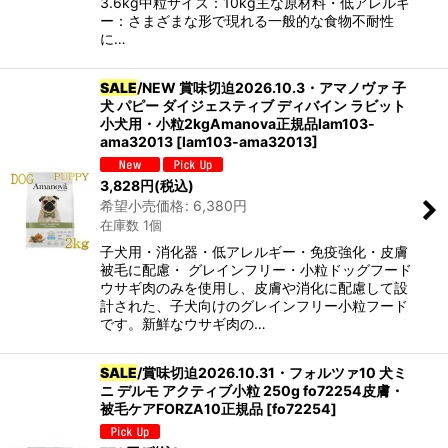
3.6kg中粒サイズ：10kg主な原材料・低アレルギ
ー：さまざまな形で現れる一般的な食物不耐性
に…
SALE
/NEW 賞味切迫2026.10.3・アマノヴァ 子
犬 パピー ダイジェスティブ ディバイン ラビット
小犬用・小粒2kgAmanova正規品lam103-
ama32013
[
lam103-ama32013
]
3,828
円
(税込)
希望小売価格
:
6,380
円
在庫数 1個
子犬用・消化器・低アレルギー・免疫強化・皮膚
被毛に配慮・ グレインフリー・小粒ドッグフード
ウサギ肉のみを使用し、皮膚や消化に配慮して設
計された、子犬向けのグレインフリー小粒フード
です。新鮮なウサギ肉の…
SALE
/賞味切迫2026.10.31・フォルツァ10 犬ミ
ニ デルモ アクティブ小粒 250g fo72254皮膚・
被毛ケアFORZA10正規品
[
fo72254
]