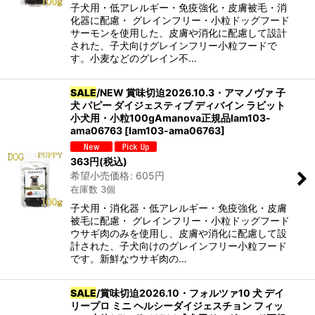
子犬用・低アレルギー・免疫強化・皮膚被毛・消
化器に配慮・ グレインフリー・小粒ドッグフード
サーモンを使用した、皮膚や消化に配慮して設計
された、子犬向けグレインフリー小粒フードで
す。小麦などのグレイン不…
SALE
/NEW 賞味切迫2026.10.3・アマノヴァ 子
犬 パピー ダイジェスティブ ディバイン ラビット
小犬用・小粒100gAmanova正規品lam103-
ama06763
[
lam103-ama06763
]
363
円
(税込)
希望小売価格
:
605
円
在庫数 3個
子犬用・消化器・低アレルギー・免疫強化・皮膚
被毛に配慮・ グレインフリー・小粒ドッグフード
ウサギ肉のみを使用し、皮膚や消化に配慮して設
計された、子犬向けのグレインフリー小粒フード
です。新鮮なウサギ肉の…
SALE
/賞味切迫2026.10・フォルツァ10 犬 デイ
リープロ ミニ ヘルシーダイジェスチョン フィッ