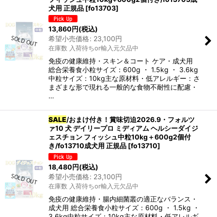
犬用 正規品
[
fo13703
]
13,860
円
(税込)
希望小売価格
:
23,100
円
在庫数 入荷待ちor輸入元欠品中
免疫の健康維持・スキン＆コート ケア・成犬用
総合栄養食小粒サイズ：600g ・ 1.5kg ・ 3.6kg
中粒サイズ：10kg主な原材料・低アレルギー：さ
まざまな形で現れる一般的な食物不耐性に配慮・
…
SALE
/おまけ付き！賞味切迫2026.9・フォルツ
ァ10 犬 デイリープロ ミディアム ヘルシーダイジ
ェスチョン フィッシュ中粒10kg＋600g2個付
き/fo13710成犬用 正規品
[
fo13710
]
18,480
円
(税込)
希望小売価格
:
23,100
円
在庫数 入荷待ちor輸入元欠品中
免疫の健康維持・腸内細菌叢の適正なバランス・
成犬用 総合栄養食小粒サイズ：600g ・ 1.5kg ・
3.6kg中粒サイズ：10kg主な原材料・低アレルギ