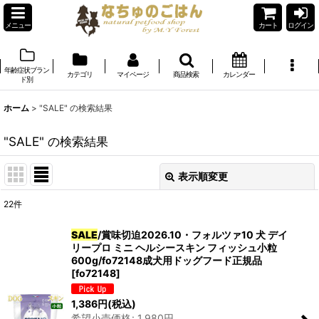
メニュー
カート
ログイン
年齢症状ブラン
カテゴリ
マイページ
商品検索
カレンダー
ド別
ホーム
>
"SALE"
の
検索結果
"SALE"
の
検索結果
表示順変更
閉じる
22
件
商品検索
:
SALE
/賞味切迫2026.10・フォルツァ10 犬 デイ
リープロ ミニ ヘルシースキン フィッシュ小粒
表示数
:
600g/fo72148成犬用ドッグフード正規品
[
fo72148
]
在庫あり
1,386
円
(税込)
並び順
:
希望小売価格
:
1,980
円