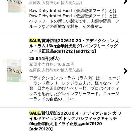
在庫数 入荷待ちor輸入元欠品中
Raw Dehydrated Food（低温乾燥フード）とは
Raw Dehydrated Food（低温乾燥フード）とは、
ペットフードの新しい製法です。肉類や野菜、フ
ルーツなどの新鮮な食材を、その食材…
SALE
/賞味切迫2026.10.20・アディクション 犬
ル・ラム 15kg全年齢犬用グレインフリードッグ
フード正規品add11212
[
add11212
]
28,644
円
(税込)
希望小売価格
:
40,920
円
在庫数 入荷待ちor輸入元欠品中
アディクション ル・ラム（ラム肉）は、ニュージ
ーランド産フリーレンジラム肉と、様々なハーブ
類、日光を沢山浴びたベリー類、プロバイオティ
クスを配合したグレインフリーフード。ニュージ
ーランドの自然のままの…
SALE
/賞味切迫2026.10.4・アディクション 犬 ワ
イルドアイランズ ドッグ パシフィックキャッチ
9kg全年齢犬用ドライ正規品add79120
[
add79120
]