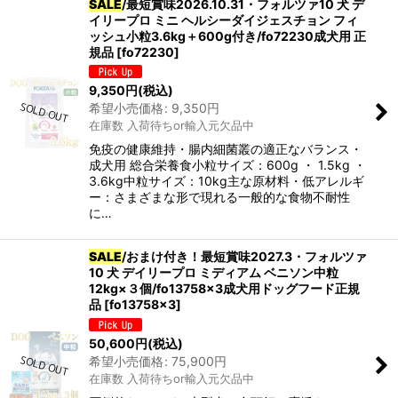
SALE
/最短賞味2026.10.31・フォルツァ10 犬 デ
イリープロ ミニ ヘルシーダイジェスチョン フィ
ッシュ小粒3.6kg＋600g付き/fo72230成犬用 正
規品
[
fo72230
]
9,350
円
(税込)
希望小売価格
:
9,350
円
在庫数 入荷待ちor輸入元欠品中
免疫の健康維持・腸内細菌叢の適正なバランス・
成犬用 総合栄養食小粒サイズ：600g ・ 1.5kg ・
3.6kg中粒サイズ：10kg主な原材料・低アレルギ
ー：さまざまな形で現れる一般的な食物不耐性
に…
SALE
/おまけ付き！最短賞味2027.3・フォルツァ
10 犬 デイリープロ ミディアム ベニソン中粒
12kg×３個/fo13758x3成犬用ドッグフード正規
品
[
fo13758x3
]
50,600
円
(税込)
希望小売価格
:
75,900
円
在庫数 入荷待ちor輸入元欠品中