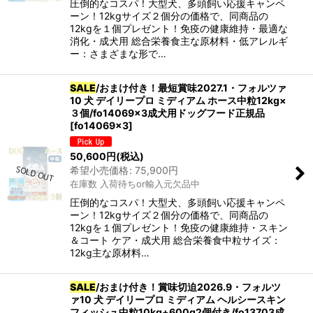
圧倒的なコスパ！大型犬、多頭飼い応援キャンペ
ーン！12kgサイズ２個分の価格で、同商品の
12kgを１個プレゼント！免疫の健康維持・最適な
消化・成犬用 総合栄養食主な原材料・低アレルギ
ー：さまざまな形で…
SALE
/おまけ付き！最短賞味2027.1・フォルツァ
10 犬 デイリープロ ミディアム ホース中粒12kg×
３個/fo14069x3成犬用ドッグフード正規品
[
fo14069x3
]
50,600
円
(税込)
希望小売価格
:
75,900
円
在庫数 入荷待ちor輸入元欠品中
圧倒的なコスパ！大型犬、多頭飼い応援キャンペ
ーン！12kgサイズ２個分の価格で、同商品の
12kgを１個プレゼント！免疫の健康維持・スキン
＆コート ケア・成犬用 総合栄養食中粒サイズ：
12kg主な原材料…
SALE
/おまけ付き！賞味切迫2026.9・フォルツ
ァ10 犬 デイリープロ ミディアム ヘルシースキン
フィッシュ中粒10kg+600g2個付き/fo13703成