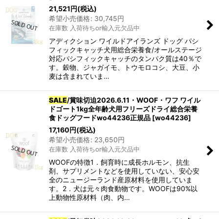
21,521
円
(税込)
希望小売価格
:
30,745
円
在庫数 入荷待ちor輸入元欠品中
アディクション ワイルドアイランズ ドッグ パシ
フィックキャッチ犬用総合栄養食/オールステージ
対応パシフィックキャッチのタンパク質は40％で
す。穀物、ジャガイモ、トウモロコシ、大豆、小
麦は含まれていま…
SALE
/賞味切迫2026.6.11・WOOF・ワフ ワイル
ドゴート1kg全年齢犬用フリーズドライ総合栄養
食ドッグフードwo44236正規品
[
wo44236
]
17,160
円
(税込)
希望小売価格
:
23,650
円
在庫数 入荷待ちor輸入元欠品中
WOOFの特徴1．飼育時に成長ホルモン、抗生
剤、サプリメントなどを使用していない、安心安
全のニュージーランド産原材料を使用していま
す。2．犬は元々肉食動物です。WOOFは90%以
上動物性原材料（肉、内…