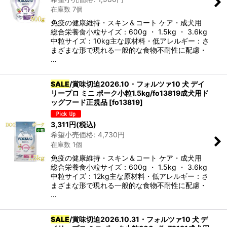
在庫数 7個
免疫の健康維持・スキン＆コート ケア・成犬用
カテゴリ
:
総合栄養食小粒サイズ：600g ・ 1.5kg ・ 3.6kg
中粒サイズ：10kg主な原材料・低アレルギー：さ
グループ
:
まざまな形で現れる一般的な食物不耐性に配慮・
…
SALE
/賞味切迫2026.10・フォルツァ10 犬 デイ
絞り込む
リープロ ミニ ポーク小粒1.5kg/fo13819成犬用ド
ッグフード正規品
[
fo13819
]
3,311
円
(税込)
希望小売価格
:
4,730
円
在庫数 1個
免疫の健康維持・スキン＆コート ケア・成犬用
総合栄養食小粒サイズ：600g ・ 1.5kg ・ 3.6kg
中粒サイズ：12kg主な原材料・低アレルギー：さ
まざまな形で現れる一般的な食物不耐性に配慮・
…
SALE
/賞味切迫2026.10.31・フォルツァ10 犬 デ