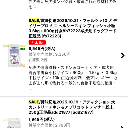
性の高い魚のタンパク質・厳選された原材料のみ
を…
SALE
/賞味切迫2026.10.31・フォルツァ10 犬 デ
イリープロ ミニ ヘルシースキン フィッシュ小粒
3.6kg＋600g付き/fo72223成犬用ドッグフード
正規品
[
fo72223
]
6,545
円
(税込)
希望小売価格
:
9,350
円
在庫数 2個
免疫の健康維持・スキン＆コート ケア・成犬用
総合栄養食小粒サイズ：600g ・ 1.5kg ・ 3.6kg
中粒サイズ：10kg主な原材料・低アレルギー：さ
まざまな形で現れる一般的な食物不耐性に配慮・
…
SALE
/賞味切迫2025.10.19・アディクション 犬
カントリーチキン＆アプリコット ディナー粉末
250g正規品add21877
[
add21877
]
1,948
円
(税込)
希望小売価格
:
2,783
円