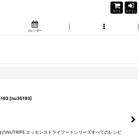
カート
ログイン
カレンダー
閉じる
193
[
nu35193
]
NUTRIPE エッセンスドライフードシリーズすべてのレシピ