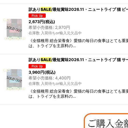
訳あり
SALE
/最短賞味2026.11・ニュートライプ 猫 
2,673
円
(税込)
希望小売価格
:
2,970
円
在庫数 入荷待ちor輸入元欠品中
《全猫種用 総合栄養食》愛猫の毎日の食事はとても重要
は、トライプを主原料の…
訳あり
SALE
/最短賞味2026.11・ニュートライプ 猫 
3,960
円
(税込)
希望小売価格
:
4,400
円
在庫数 入荷待ちor輸入元欠品中
《全猫種用 総合栄養食》愛猫の毎日の食事はとても重要
は、トライプを主原料の…