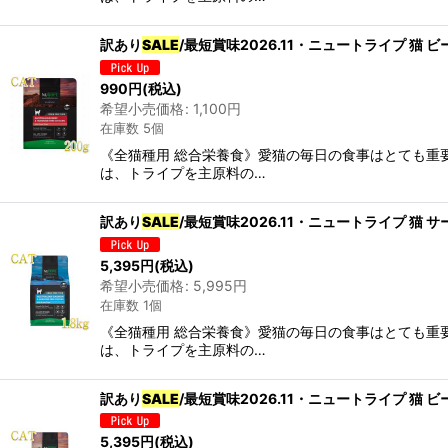
カテゴリ
:
訳あり
SALE
/最短賞味2026.11・ニュートライプ 猫 
990
円
(税込)
グループ
:
希望小売価格
:
1,100
円
在庫数 5個
《全猫種用 総合栄養食》愛猫の毎日の食事はとても重要
は、トライプを主原料の…
訳あり
SALE
/最短賞味2026.11・ニュートライプ 猫 
5,395
円
(税込)
希望小売価格
:
5,995
円
在庫数 1個
《全猫種用 総合栄養食》愛猫の毎日の食事はとても重要
は、トライプを主原料の…
訳あり
SALE
/最短賞味2026.11・ニュートライプ 猫 
5,395
円
(税込)