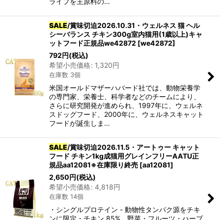
ライプを主原料の…
SALE
/賞味切迫2026.10.31・ウェルネス 猫 ヘル
シーバランス チキン300g室内猫用(1歳以上)キャ
ットフード正規品we42872
[
we42872
]
792
円
(税込)
希望小売価格
:
1,320
円
在庫数 3個
米国オールドマザーハバード社では、動物栄養学
の専門家、栄養士、科学者などのチームにより、
さらに研究開発が進められ、1997年に、ウェルネ
スドッグフード、2000年に、ウェルネスキャット
フードが誕生しま…
SALE
/賞味切迫2026.11.5・アートゥー キャット
フード チキン1kg成猫用グレインフリーAATU正
規品aa12081※在庫限り終売
[
aa12081
]
2,650
円
(税込)
希望小売価格
:
4,818
円
在庫数 14個
・シングルプロテイン - 動物性タンパク源をチキ
ンに限定・チキン 85%、野菜・フルーツ・ハーブ