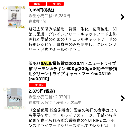
3,168
円
(税込)
希望小売価格
:
5,280
円
在庫数 1個
避妊去勢済み成猫用・腎臓・消化・皮膚被毛・関
節に配慮・グレインフリー・キャットフード去勢
された愛猫のためのナチュラルキャットフードの
特別レシピで、白身魚のみを使用し、グレインフ
リー・お肉のミールやドラ…
訳あり
SALE
/最短賞味2026.11・ニュートライプ
猫 サーモン＆チキン 600g(200g×3個)全年齢猫
用グリーントライプ キャットフードnu03119
[
nu03119
]
2,673
円
(税込)
希望小売価格
:
2,970
円
在庫数 入荷待ちor輸入元欠品中
《全猫種用 総合栄養食》愛猫の毎日の食事はとて
も重要です。オールライフステージ、子猫から老
猫まで食べられる総合栄養食のNUTRIPE エッセ
ンスドライフードシリーズすべてのレシピは、ト