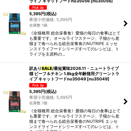
ライプ キャットフードnu35056
[
nu35056
]
5,395
円
(税込)
希望小売価格
:
5,995
円
在庫数 1個
《全猫種用 総合栄養食》愛猫の毎日の食事はとて
も重要です。オールライフステージ、子猫から老
猫まで食べられる総合栄養食のNUTRIPE エッセ
ンスドライフードシリーズすべてのレシピは、ト
ライプを主原料の…
訳あり
SALE
/最短賞味2026.11・ニュートライプ
猫 ビーフ＆チキン 1.8kg全年齢猫用グリーントラ
イプ キャットフードnu35049
[
nu35049
]
5,395
円
(税込)
希望小売価格
:
5,995
円
在庫数 1個
《全猫種用 総合栄養食》愛猫の毎日の食事はとて
も重要です。オールライフステージ、子猫から老
猫まで食べられる総合栄養食のNUTRIPE エッセ
ンスドライフードシリーズすべてのレシピは、ト