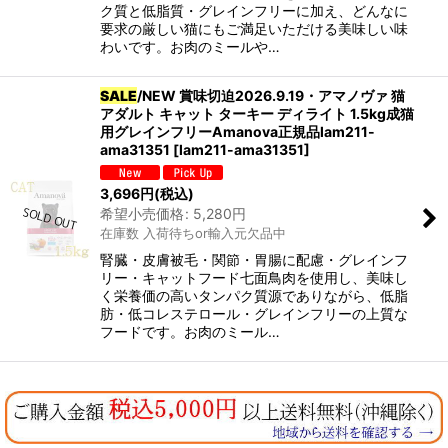
ク質と低脂質・グレインフリーに加え、どんなに
要求の厳しい猫にもご満足いただける美味しい味
わいです。お肉のミールや…
SALE
/NEW 賞味切迫2026.9.19・アマノヴァ 猫
アダルト キャット ターキー ディライト 1.5kg成猫
用グレインフリーAmanova正規品lam211-
ama31351
[
lam211-ama31351
]
3,696
円
(税込)
希望小売価格
:
5,280
円
在庫数 入荷待ちor輸入元欠品中
腎臓・皮膚被毛・関節・胃腸に配慮・グレインフ
リー・キャットフード七面鳥肉を使用し、美味し
く栄養価の高いタンパク質源でありながら、低脂
肪・低コレステロール・グレインフリーの上質な
フードです。お肉のミール…