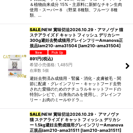
＆植物由来成分 15% - 主原料に新鮮なチキン生肉
使用・スーパー８ （野菜 8種類、フルーツ 8種
類、…
SALE
/NEW 賞味切迫2026.10.29・アマノヴァ 猫
ステアライズド キャット フィッシュ デリカシー
300g避妊去勢成猫用グレインフリーAmanova正
規品lam210-ama31504
[
lam210-ama31504
]
891
円
(税込)
希望小売価格
:
1,485
円
在庫数 5個
避妊去勢済み成猫用・腎臓・消化・皮膚被毛・関
節に配慮・グレインフリー・キャットフード去勢
された愛猫のためのナチュラルキャットフードの
特別レシピで、白身魚のみを使用し、グレインフ
リー・お肉のミールやドラ…
SALE
/NEW 賞味切迫2026.10.29・ アマノヴァ
猫 ステアライズド キャット フィッシュ デリカシ
ー 1.5kg避妊去勢成猫用グレインフリーAmanova
正規品lam210-ama31511
[
lam210-ama31511
]