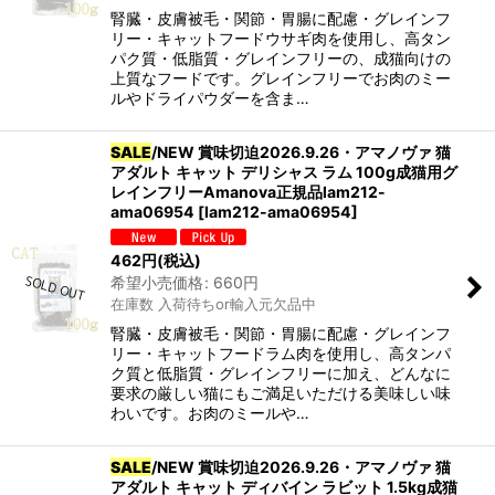
腎臓・皮膚被毛・関節・胃腸に配慮・グレインフ
リー・キャットフードウサギ肉を使用し、高タン
パク質・低脂質・グレインフリーの、成猫向けの
上質なフードです。グレインフリーでお肉のミー
ルやドライパウダーを含ま…
SALE
/NEW 賞味切迫2026.9.26・アマノヴァ 猫
アダルト キャット デリシャス ラム 100g成猫用グ
レインフリーAmanova正規品lam212-
ama06954
[
lam212-ama06954
]
462
円
(税込)
希望小売価格
:
660
円
在庫数 入荷待ちor輸入元欠品中
腎臓・皮膚被毛・関節・胃腸に配慮・グレインフ
リー・キャットフードラム肉を使用し、高タンパ
ク質と低脂質・グレインフリーに加え、どんなに
要求の厳しい猫にもご満足いただける美味しい味
わいです。お肉のミールや…
SALE
/NEW 賞味切迫2026.9.26・アマノヴァ 猫
アダルト キャット ディバイン ラビット 1.5kg成猫