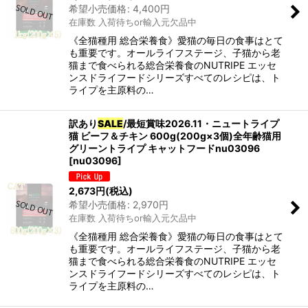
希望小売価格
:
4,400
円
在庫数 入荷待ちor輸入元欠品中
《全猫種用 総合栄養食》愛猫の毎日の食事はとて
も重要です。オールライフステージ、子猫から老
猫まで食べられる総合栄養食のNUTRIPE エッセ
ンスドライフードシリーズすべてのレシピは、ト
ライプを主原料の…
訳あり
SALE
/最短賞味2026.11・ニュートライプ
猫 ビーフ＆チキン 600g(200g×3個)全年齢猫用
グリーントライプ キャットフードnu03096
[
nu03096
]
2,673
円
(税込)
希望小売価格
:
2,970
円
在庫数 入荷待ちor輸入元欠品中
《全猫種用 総合栄養食》愛猫の毎日の食事はとて
も重要です。オールライフステージ、子猫から老
猫まで食べられる総合栄養食のNUTRIPE エッセ
ンスドライフードシリーズすべてのレシピは、ト
ライプを主原料の…