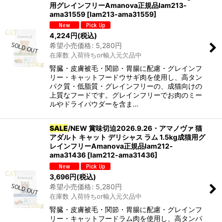
用グレインフリーAmanova正規品lam213-
ama31559
[
lam213-ama31559
]
4,224
円
(税込)
希望小売価格
:
5,280
円
在庫数 入荷待ちor輸入元欠品中
腎臓・皮膚被毛・関節・胃腸に配慮・グレインフ
リー・キャットフードウサギ肉を使用し、高タン
パク質・低脂質・グレインフリーの、成猫向けの
上質なフードです。グレインフリーでお肉のミー
ルやドライパウダーを含ま…
SALE
/NEW 賞味切迫2026.9.26・アマノヴァ 猫
アダルト キャット デリシャス ラム 1.5kg成猫用グ
レインフリーAmanova正規品lam212-
ama31436
[
lam212-ama31436
]
3,696
円
(税込)
希望小売価格
:
5,280
円
在庫数 入荷待ちor輸入元欠品中
腎臓・皮膚被毛・関節・胃腸に配慮・グレインフ
リー・キャットフードラム肉を使用し、高タンパ