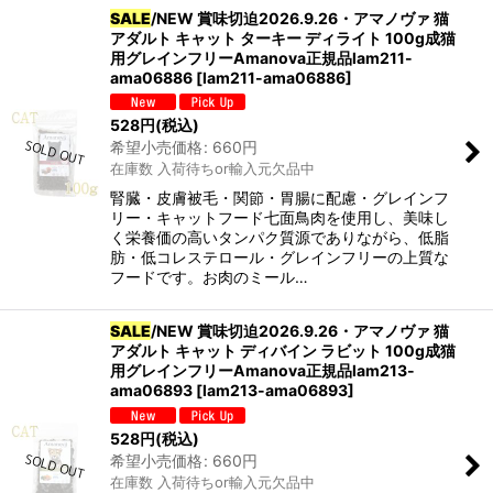
SALE
/NEW 賞味切迫2026.9.26・アマノヴァ 猫
アダルト キャット ターキー ディライト 100g成猫
用グレインフリーAmanova正規品lam211-
ama06886
[
lam211-ama06886
]
528
円
(税込)
希望小売価格
:
660
円
在庫数 入荷待ちor輸入元欠品中
腎臓・皮膚被毛・関節・胃腸に配慮・グレインフ
リー・キャットフード七面鳥肉を使用し、美味し
く栄養価の高いタンパク質源でありながら、低脂
肪・低コレステロール・グレインフリーの上質な
フードです。お肉のミール…
SALE
/NEW 賞味切迫2026.9.26・アマノヴァ 猫
アダルト キャット ディバイン ラビット 100g成猫
用グレインフリーAmanova正規品lam213-
ama06893
[
lam213-ama06893
]
528
円
(税込)
希望小売価格
:
660
円
在庫数 入荷待ちor輸入元欠品中