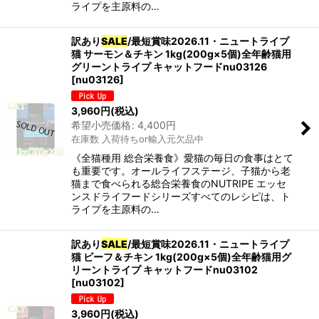
ライプを主原料の…
訳あり
SALE
/最短賞味2026.11・ニュートライプ
猫 サーモン＆チキン 1kg(200g×5個)全年齢猫用
グリーントライプ キャットフードnu03126
[
nu03126
]
3,960
円
(税込)
希望小売価格
:
4,400
円
在庫数 入荷待ちor輸入元欠品中
《全猫種用 総合栄養食》愛猫の毎日の食事はとて
も重要です。オールライフステージ、子猫から老
猫まで食べられる総合栄養食のNUTRIPE エッセ
ンスドライフードシリーズすべてのレシピは、ト
ライプを主原料の…
訳あり
SALE
/最短賞味2026.11・ニュートライプ
猫 ビーフ＆チキン 1kg(200g×5個)全年齢猫用グ
リーントライプ キャットフードnu03102
[
nu03102
]
3,960
円
(税込)