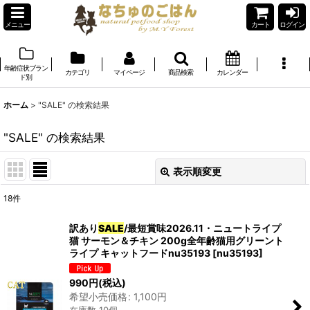
メニュー
カート
ログイン
年齢症状ブラン
カテゴリ
マイページ
商品検索
カレンダー
ド別
ホーム
>
"SALE"
の
検索結果
"SALE"
の
検索結果
表示順変更
閉じる
18
件
商品検索
:
訳あり
SALE
/最短賞味2026.11・ニュートライプ
猫 サーモン＆チキン 200g全年齢猫用グリーント
表示数
:
ライプ キャットフードnu35193
[
nu35193
]
在庫あり
990
円
(税込)
希望小売価格
:
1,100
円
並び順
: