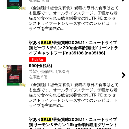
在庫数 10個
《全猫種用 総合栄養食》愛猫の毎日の食事はとて
も重要です。オールライフステージ、子猫から老
カテゴリ
:
猫まで食べられる総合栄養食のNUTRIPE エッセ
ンスドライフードシリーズすべてのレシピは、ト
グループ
:
ライプを主原料の…
訳あり
SALE
/最短賞味2026.11・ニュートライプ
猫 ビーフ＆チキン 200g全年齢猫用グリーントラ
絞り込む
イプ キャットフードnu35186
[
nu35186
]
990
円
(税込)
希望小売価格
:
1,100
円
在庫数 5個
《全猫種用 総合栄養食》愛猫の毎日の食事はとて
も重要です。オールライフステージ、子猫から老
猫まで食べられる総合栄養食のNUTRIPE エッセ
ンスドライフードシリーズすべてのレシピは、ト
ライプを主原料の…
訳あり
SALE
/最短賞味2026.11・ニュートライプ
猫 サーモン＆チキン 1.8kg全年齢猫用グリーント