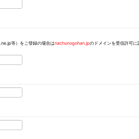
ank.ne.jp等）をご登録の場合は
nachunogohan.jp
のドメインを受信許可に