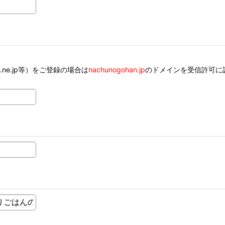
ank.ne.jp等）をご登録の場合は
nachunogohan.jp
のドメインを受信許可に