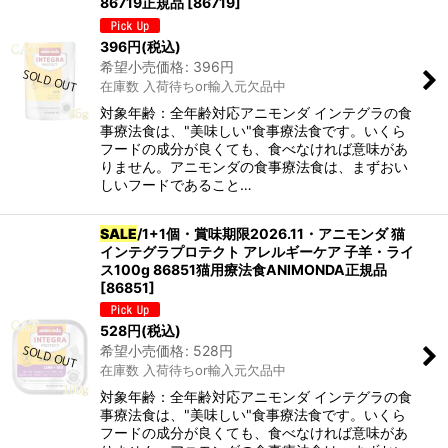
86719正規品
[
86719
]
396
円
(税込)
希望小売価格
:
396
円
在庫数 入荷待ちor輸入元欠品中
対象年齢：全年齢対応アニモンダ インテグラの食
事療法食は、"美味しい"食事療法食です。いくら
フードの成分が良くても、食べなければ意味があ
りません。アニモンダの食事療法食は、まずおい
しいフードであること…
SALE
/1+1個・賞味期限2026.11・アニモンダ 猫
インテグラプロテクト アレルギーケア 子羊・ライ
ス100g 86851猫用療法食ANIMONDA正規品
[
86851
]
528
円
(税込)
希望小売価格
:
528
円
在庫数 入荷待ちor輸入元欠品中
対象年齢：全年齢対応アニモンダ インテグラの食
事療法食は、"美味しい"食事療法食です。いくら
フードの成分が良くても、食べなければ意味があ