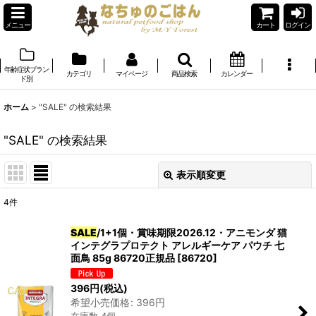
メニュー
カート
ログイン
年齢症状ブラン
カテゴリ
マイページ
商品検索
カレンダー
ド別
ホーム
>
"SALE"
の
検索結果
"SALE"
の
検索結果
表示順変更
閉じる
4
件
商品検索
:
SALE
/1+1個・賞味期限2026.12・アニモンダ 猫
インテグラプロテクト アレルギーケア パウチ 七
表示数
:
面鳥 85g 86720正規品
[
86720
]
在庫あり
396
円
(税込)
希望小売価格
:
396
円
並び順
: