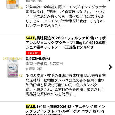
在庫数 4個
対象年齢：全年齢対応アニモンダ インテグラの食
事療法食は、"美味しい"食事療法食です。いくら
カテゴリ
:
フードの成分が良くても、食べなければ意味があ
りません。アニモンダの食事療法食は、まずおい
グループ
:
しいフードであること…
SALE
/賞味切迫2026.9・フォルツァ10 猫 ハイポ
アレルジェニック アクティブ1.5kg fo14410成猫
絞り込む
シニア猫キャットフード正規品
[
fo14410
]
3,432
円
(税込)
希望小売価格
:
5,720
円
在庫数 2個
愛猫の皮膚・被毛の健康維持成猫用 総合栄養食主
な原材料・動物性タンパクは魚のみを使用：生物
学的価値と持続化可能性の高い魚のタンパク
質。・厳選された原材料のみを使用：厳選された
高品質な原材料のみを使用す…
SALE
/1+1個・賞味2026.12・アニモンダ 猫 イン
テグラプロテクト アレルギーケア パウチ 鶏 85g