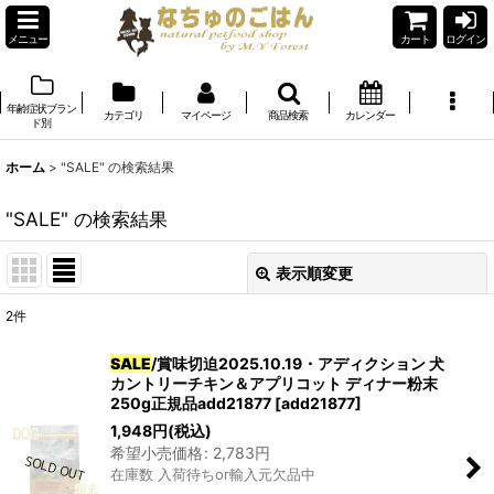
メニュー
カート
ログイン
年齢症状ブラン
カテゴリ
マイページ
商品検索
カレンダー
ド別
ホーム
>
"SALE"
の
検索結果
"SALE"
の
検索結果
表示順変更
閉じる
2
件
商品検索
:
SALE
/賞味切迫2025.10.19・アディクション 犬
カントリーチキン＆アプリコット ディナー粉末
表示数
:
250g正規品add21877
[
add21877
]
1,948
円
(税込)
在庫あり
希望小売価格
:
2,783
円
在庫数 入荷待ちor輸入元欠品中
並び順
: