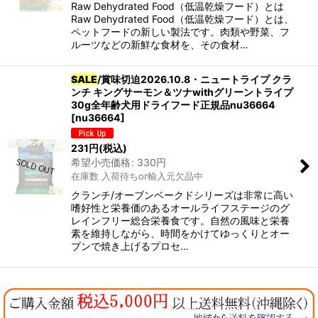
Raw Dehydrated Food（低温乾燥フード）とは
Raw Dehydrated Food（低温乾燥フード）とは、
ペットフードの新しい製法です。肉類や野菜、フ
カテゴリ
:
ルーツなどの新鮮な食材を、その食材…
グループ
:
SALE
/賞味切迫2026.10.8・ニュートライプ クラ
ンチ キングサーモン＆ツナwithグリーントライプ
30g全年齢犬用ドライフード正規品nu36664
[
nu36664
]
絞り込む
231
円
(税込)
希望小売価格
:
330
円
在庫数 入荷待ちor輸入元欠品中
クランチ/オーブンベークドシリーズは非常に高い
嗜好性と栄養価のあるオールライフステージのグ
レインフリー総合栄養食です。自然の風味と栄養
素を維持しながら、時間をかけてゆっくりとオー
ブンで焼き上げるプロセ…