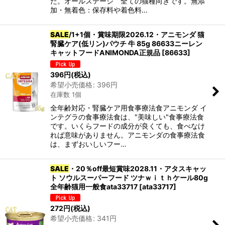
た。オールステージ 全ての猫種向きです。無添
加・無着色：保存料や着色料…
SALE
/1+1個・賞味期限2026.12・アニモンダ 猫
腎臓ケア(低リン)パウチ 牛 85g 86633ニーレン
キャットフードANIMONDA正規品
[
86633
]
396
円
(税込)
希望小売価格
:
396
円
在庫数 1個
全年齢対応・腎臓ケア用食事療法食アニモンダ イ
ンテグラの食事療法食は、"美味しい"食事療法食
です。いくらフードの成分が良くても、食べなけ
れば意味がありません。アニモンダの食事療法食
は、まずおいしいフー…
SALE
・20％off最短賞味2028.11・アタスキャッ
ト ソウルスーパーフード ツナｗｉｔｈケール80g
全年齢猫用一般食ata33717
[
ata33717
]
272
円
(税込)
希望小売価格
:
341
円