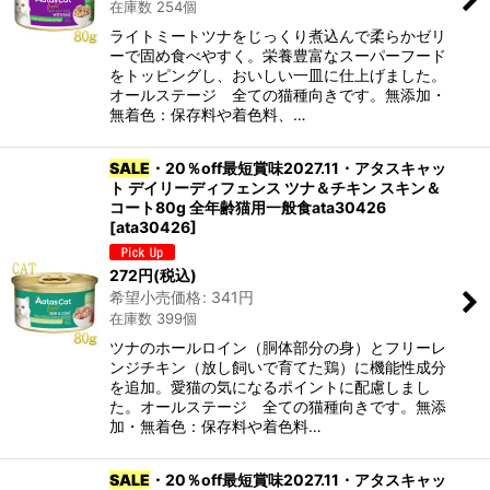
在庫数 254個
ライトミートツナをじっくり煮込んで柔らかゼリ
ーで固め食べやすく。栄養豊富なスーパーフード
をトッピングし、おいしい一皿に仕上げました。
オールステージ 全ての猫種向きです。無添加・
無着色：保存料や着色料、…
SALE
・20％off最短賞味2027.11・アタスキャッ
ト デイリーディフェンス ツナ＆チキン スキン＆
コート80g 全年齢猫用一般食ata30426
[
ata30426
]
272
円
(税込)
希望小売価格
:
341
円
在庫数 399個
ツナのホールロイン（胴体部分の身）とフリーレ
ンジチキン（放し飼いで育てた鶏）に機能性成分
を追加。愛猫の気になるポイントに配慮しまし
た。オールステージ 全ての猫種向きです。無添
加・無着色：保存料や着色料…
SALE
・20％off最短賞味2027.11・アタスキャッ