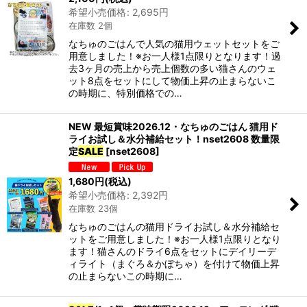
希望小売価格
:
2,695
円
在庫数 2個
カテゴリ
:
なちゅのごはんで人気の猫用ウェットセットをご
用意しました！※お一人様1点限りとなります！過
グループ
:
去3ヶ月の売上から売上個数の多い猫さんのウェ
ット8点をセットにして物価上昇の止まらないこ
の時期に、特別価格での…
絞り込む
NEW 最短賞味2026.12・なちゅのごはん 猫用ド
ライお試し＆水分補給セット！nset2608 数量限
定
SALE
[
nset2608
]
1,680
円
(税込)
希望小売価格
:
2,392
円
在庫数 23個
なちゅのごはんの猫用ドライお試し＆水分補給セ
ットをご用意しました！※お一人様1点限りとなり
ます！猫さんのドライ6点をセットにデイリーデ
ィライト（まぐろ＆かぼちゃ）を付けて物価上昇
の止まらないこの時期に…