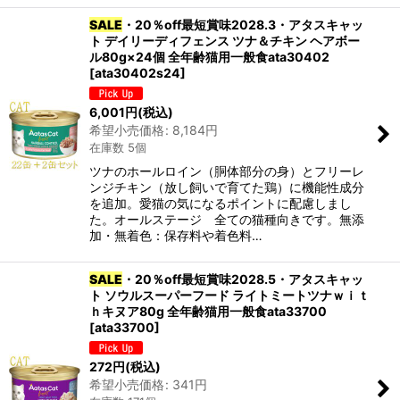
SALE
・20％off最短賞味2028.3・アタスキャッ
ト デイリーディフェンス ツナ＆チキン ヘアボー
ル80g×24個 全年齢猫用一般食ata30402
[
ata30402s24
]
6,001
円
(税込)
希望小売価格
:
8,184
円
在庫数 5個
ツナのホールロイン（胴体部分の身）とフリーレ
ンジチキン（放し飼いで育てた鶏）に機能性成分
を追加。愛猫の気になるポイントに配慮しまし
た。オールステージ 全ての猫種向きです。無添
加・無着色：保存料や着色料…
SALE
・20％off最短賞味2028.5・アタスキャッ
ト ソウルスーパーフード ライトミートツナｗｉｔ
ｈキヌア80g 全年齢猫用一般食ata33700
[
ata33700
]
272
円
(税込)
希望小売価格
:
341
円