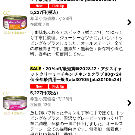
5,227
円
(税込)
希望小売価格
:
7,128
円
在庫数 7個
うま味あふれるアスピック（煮こごり）でゆっく
り丁寧に調理。ジューシーなツナにおいしいトッ
ピングをプラスしました。オールステージ 全て
の猫種向きです。無添加・無着色：保存料や着色
料、香料は一切使用してお…
SALE
・20％off/最短賞味2028.12・アタスキャ
ット クリーミーチキン チキン＆クラブ 80g×24
個 全年齢猫用一般食ata30105
[
ata30105s24
]
5,227
円
(税込)
希望小売価格
:
7,128
円
在庫数 13個
放し飼いで育ったチキンを丁寧に手でほぐし トッ
ピングをプラス。贅沢なグレービーでゆっくり丁
寧に調理。至福の一皿に仕上げました。オールス
テージ 全ての猫種向きです。無添加・無着色：
保存料や着色料、香料は…