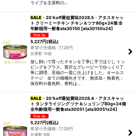
ライプを主原料の…
SALE
・20％off最短賞味2028.5・アタスキャッ
ト クリーミーチキン チキン＆ツナ80g×24個 全
年齢猫用一般食ata30150
[
ata30150s24
]
5,227
円
(税込)
希望小売価格
:
7,128
円
在庫数 10個
放し飼いで育ったチキンを丁寧に手でほぐし トッ
ピングをプラス。贅沢なグレービーでゆっくり丁
寧に調理。至福の一皿に仕上げました。オールス
テージ 全ての猫種向きです。無添加・無着色：
保存料や着色料、香料は…
SALE
・20％off最短賞味2028.4・アタスキャッ
ト タンタライジング ツナ＆シュリンプ80g×24個
全年齢猫用一般食ata30051
[
ata30051s24
]
5,227
円
(税込)
希望小売価格
:
7,128
円
在庫数 9個