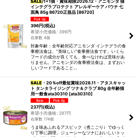
SALE
/1+1個・賞味期限2026.12・アニモンダ 猫
インテグラプロテクト アレルギーケア パウチ 七
面鳥 85g 86720正規品
[
86720
]
396
円
(税込)
希望小売価格
:
396
円
在庫数 4個
対象年齢：全年齢対応アニモンダ インテグラの食
事療法食は、"美味しい"食事療法食です。いくら
フードの成分が良くても、食べなければ意味があ
りません。アニモンダの食事療法食は、まずおい
しいフードであること…
SALE
・20％off最短賞味2028.11・アタスキャッ
ト タンタライジング ツナ＆クラブ 80g 全年齢猫
用一般食ata30310
[
ata30310
]
237
円
(税込)
希望小売価格
:
297
円
在庫数 174個
うま味あふれるアスピック（煮こごり）でゆっく
り丁寧に調理。ジューシーなツナにおいしいトッ