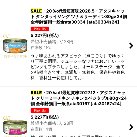
SALE
・20％off最短賞味2028.5・アタスキャッ
ト タンタライジング ツナ＆サーディン80g×24個
全年齢猫用一般食ata30334
[
ata30334s24
]
5,227
円
(税込)
希望小売価格
:
7,128
円
在庫数 11個
うま味あふれるアスピック（煮こごり）でゆっく
り丁寧に調理。ジューシーなツナにおいしいトッ
ピングをプラスしました。オールステージ 全て
の猫種向きです。無添加・無着色：保存料や着色
料、香料は一切使用してお…
SALE
・20％off最短賞味2027.12・アタスキャッ
ト クリーミーチキン チキン＆ベジタブル80g×24
個 全年齢猫用一般食ata30167
[
ata30167s24
]
5,227
円
(税込)
希望小売価格
:
7,128
円
在庫数 14個