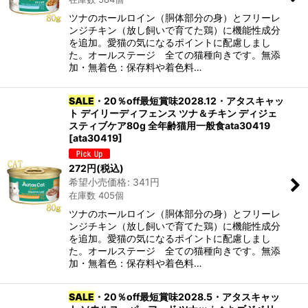
ツナのホールロイン（胴体部分の身）とフリーレ
ンジチキン（放し飼いで育てた鶏）に機能性成分
を追加。愛猫の気になるポイントに配慮しまし
た。オールステージ 全ての猫種向きです。無添
加・無着色：保存料や着色料…
SALE
・20％off最短賞味2028.12・アタスキャッ
ト デイリーディフェンス ツナ＆チキン ディジェ
スティブケア80g 全年齢猫用一般食ata30419
[
ata30419
]
272
円
(税込)
希望小売価格
:
341
円
在庫数 405個
ツナのホールロイン（胴体部分の身）とフリーレ
ンジチキン（放し飼いで育てた鶏）に機能性成分
を追加。愛猫の気になるポイントに配慮しまし
た。オールステージ 全ての猫種向きです。無添
加・無着色：保存料や着色料…
SALE
・20％off最短賞味2028.5・アタスキャッ