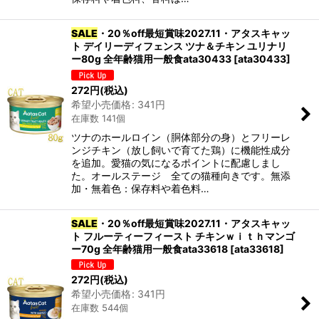
SALE
・20％off最短賞味2027.11・アタスキャッ
ト デイリーディフェンス ツナ＆チキン ユリナリ
ー80g 全年齢猫用一般食ata30433
[
ata30433
]
272
円
(税込)
希望小売価格
:
341
円
在庫数 141個
ツナのホールロイン（胴体部分の身）とフリーレ
ンジチキン（放し飼いで育てた鶏）に機能性成分
を追加。愛猫の気になるポイントに配慮しまし
た。オールステージ 全ての猫種向きです。無添
加・無着色：保存料や着色料…
SALE
・20％off最短賞味2027.11・アタスキャッ
ト フルーティーフィースト チキンｗｉｔｈマンゴ
ー70g 全年齢猫用一般食ata33618
[
ata33618
]
272
円
(税込)
希望小売価格
:
341
円
在庫数 544個