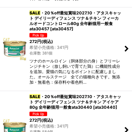
SALE
・20％off最短賞味2027.10・アタスキャッ
ト デイリーディフェンス ツナ＆チキン フィーカ
ルオードコントロール80g 全年齢猫用一般食
ata30457
[
ata30457
]
272
円
(税込)
希望小売価格
:
341
円
在庫数 381個
ツナのホールロイン（胴体部分の身）とフリーレ
ンジチキン（放し飼いで育てた鶏）に機能性成分
を追加。愛猫の気になるポイントに配慮しまし
た。オールステージ 全ての猫種向きです。無添
加・無着色：保存料や着色料…
SALE
・20％off最短賞味2027.10・アタスキャッ
ト デイリーディフェンス ツナ＆チキン アイケア
80g 全年齢猫用一般食ata30440
[
ata30440
]
272
円
(税込)
希望小売価格
:
341
円
在庫数 584個