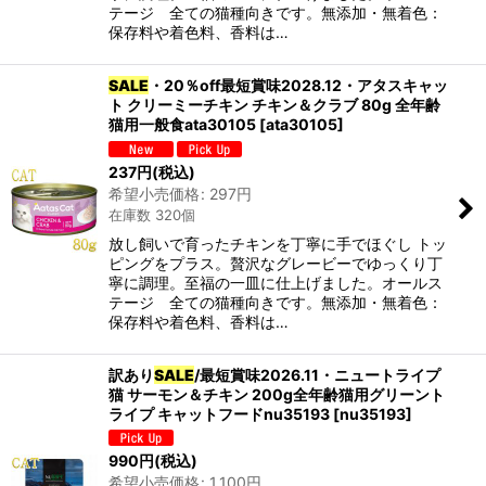
テージ 全ての猫種向きです。無添加・無着色：
保存料や着色料、香料は…
SALE
・20％off最短賞味2028.12・アタスキャッ
ト クリーミーチキン チキン＆クラブ 80g 全年齢
猫用一般食ata30105
[
ata30105
]
237
円
(税込)
希望小売価格
:
297
円
在庫数 320個
放し飼いで育ったチキンを丁寧に手でほぐし トッ
ピングをプラス。贅沢なグレービーでゆっくり丁
寧に調理。至福の一皿に仕上げました。オールス
テージ 全ての猫種向きです。無添加・無着色：
保存料や着色料、香料は…
訳あり
SALE
/最短賞味2026.11・ニュートライプ
猫 サーモン＆チキン 200g全年齢猫用グリーント
ライプ キャットフードnu35193
[
nu35193
]
990
円
(税込)
希望小売価格
:
1,100
円