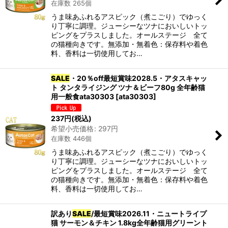
在庫数 265個
うま味あふれるアスピック（煮こごり）でゆっく
り丁寧に調理。ジューシーなツナにおいしいトッ
ピングをプラスしました。オールステージ 全て
の猫種向きです。無添加・無着色：保存料や着色
料、香料は一切使用してお…
SALE
・20％off最短賞味2028.5・アタスキャッ
ト タンタライジング ツナ＆ビーフ80g 全年齢猫
用一般食ata30303
[
ata30303
]
237
円
(税込)
希望小売価格
:
297
円
在庫数 446個
うま味あふれるアスピック（煮こごり）でゆっく
り丁寧に調理。ジューシーなツナにおいしいトッ
ピングをプラスしました。オールステージ 全て
の猫種向きです。無添加・無着色：保存料や着色
料、香料は一切使用してお…
訳あり
SALE
/最短賞味2026.11・ニュートライプ
猫 サーモン＆チキン 1.8kg全年齢猫用グリーント