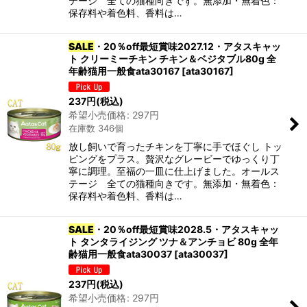
テージ 全ての猫種向きです。無添加・無着色：
保存料や着色料、香料は…
SALE
・20％off最短賞味2027.12・アタスキャッ
ト クリーミーチキン チキン＆ベジタブル80g 全
年齢猫用一般食ata30167
[
ata30167
]
237
円
(税込)
希望小売価格
:
297
円
在庫数 346個
放し飼いで育ったチキンを丁寧に手でほぐし トッ
ピングをプラス。贅沢なグレービーでゆっくり丁
寧に調理。至福の一皿に仕上げました。オールス
テージ 全ての猫種向きです。無添加・無着色：
保存料や着色料、香料は…
SALE
・20％off最短賞味2028.5・アタスキャッ
ト タンタライジング ツナ＆アンチョビ 80g 全年
齢猫用一般食ata30037
[
ata30037
]
237
円
(税込)
希望小売価格
:
297
円