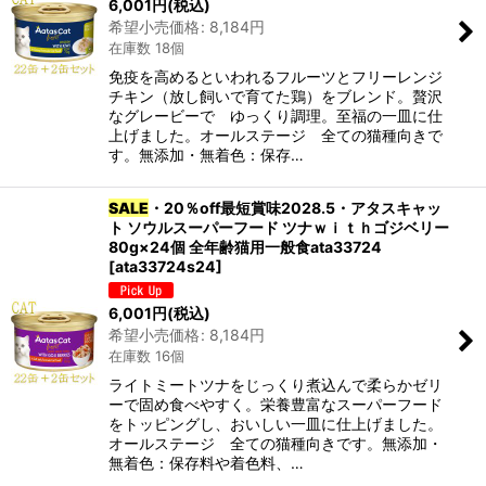
6,001
円
(税込)
希望小売価格
:
8,184
円
在庫数 18個
免疫を高めるといわれるフルーツとフリーレンジ
チキン（放し飼いで育てた鶏）をブレンド。贅沢
なグレービーで ゆっくり調理。至福の一皿に仕
上げました。オールステージ 全ての猫種向きで
す。無添加・無着色：保存…
SALE
・20％off最短賞味2028.5・アタスキャッ
ト ソウルスーパーフード ツナｗｉｔｈゴジベリー
80g×24個 全年齢猫用一般食ata33724
[
ata33724s24
]
6,001
円
(税込)
希望小売価格
:
8,184
円
在庫数 16個
ライトミートツナをじっくり煮込んで柔らかゼリ
ーで固め食べやすく。栄養豊富なスーパーフード
をトッピングし、おいしい一皿に仕上げました。
オールステージ 全ての猫種向きです。無添加・
無着色：保存料や着色料、…