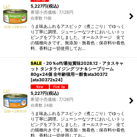
5,227
円
(税込)
希望小売価格
:
7,128
円
在庫数 11個
うま味あふれるアスピック（煮こごり）でゆっく
り丁寧に調理。ジューシーなツナにおいしいトッ
ピングをプラスしました。オールステージ 全て
の猫種向きです。無添加・無着色：保存料や着色
料、香料は一切使用してお…
SALE
・20％off/最短賞味2028.12・アタスキャ
ット タンタライジング ツナ＆シーブリーム
80g×24個 全年齢猫用一般食ata30372
[
ata30372s24
]
5,227
円
(税込)
希望小売価格
:
7,128
円
在庫数 24個
うま味あふれるアスピック（煮こごり）でゆっく
り丁寧に調理。ジューシーなツナにおいしいトッ
ピングをプラスしました。オールステージ 全て
の猫種向きです。無添加・無着色：保存料や着色
料、香料は一切使用してお…