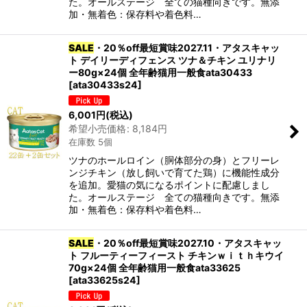
た。オールステージ 全ての猫種向きです。無添
加・無着色：保存料や着色料…
SALE
・20％off最短賞味2027.11・アタスキャッ
ト デイリーディフェンス ツナ＆チキン ユリナリ
ー80g×24個 全年齢猫用一般食ata30433
[
ata30433s24
]
6,001
円
(税込)
希望小売価格
:
8,184
円
在庫数 5個
ツナのホールロイン（胴体部分の身）とフリーレ
ンジチキン（放し飼いで育てた鶏）に機能性成分
を追加。愛猫の気になるポイントに配慮しまし
た。オールステージ 全ての猫種向きです。無添
加・無着色：保存料や着色料…
SALE
・20％off最短賞味2027.10・アタスキャッ
ト フルーティーフィースト チキンｗｉｔｈキウイ
70g×24個 全年齢猫用一般食ata33625
[
ata33625s24
]