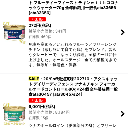
ト フルーティーフィースト チキンｗｉｔｈココナ
ッツウォーター70g 全年齢猫用一般食ata33656
[
ata33656
]
272
円
(税込)
希望小売価格
:
341
円
在庫数 460個
免疫を高めるといわれるフルーツとフリーレンジ
チキン（放し飼いで育てた鶏）をブレンド。贅沢
なグレービーで ゆっくり調理。至福の一皿に仕
上げました。オールステージ 全ての猫種向きで
す。無添加・無着色：保存…
SALE
・20％off最短賞味2027.10・アタスキャッ
ト デイリーディフェンス ツナ＆チキン フィーカ
ルオードコントロール80g×24個 全年齢猫用一般
食ata30457
[
ata30457s24
]
6,001
円
(税込)
希望小売価格
:
8,184
円
在庫数 15個
ツナのホールロイン（胴体部分の身）とフリーレ