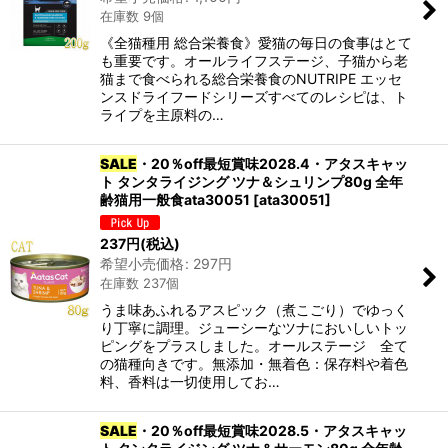
在庫数 9個
《全猫種用 総合栄養食》愛猫の毎日の食事はとて
も重要です。オールライフステージ、子猫から老
猫まで食べられる総合栄養食のNUTRIPE エッセ
ンスドライフードシリーズすべてのレシピは、ト
ライプを主原料の…
SALE
・20％off最短賞味2028.4・アタスキャッ
ト タンタライジング ツナ＆シュリンプ80g 全年
齢猫用一般食ata30051
[
ata30051
]
237
円
(税込)
希望小売価格
:
297
円
在庫数 237個
うま味あふれるアスピック（煮こごり）でゆっく
り丁寧に調理。ジューシーなツナにおいしいトッ
ピングをプラスしました。オールステージ 全て
の猫種向きです。無添加・無着色：保存料や着色
料、香料は一切使用してお…
SALE
・20％off最短賞味2028.5・アタスキャッ