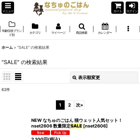
メニュー
カート
ログイン
年齢症状ブラン
カテゴリ
マイページ
商品検索
カレンダー
ド別
ホーム
>
"SALE"
の
検索結果
"SALE"
の
検索結果
表示順変更
閉じる
62
件
商品検索
:
1
2
次
»
表示数
:
NEW なちゅのごはん 猫ウェット人気セット！
在庫あり
nset2606 数量限定
SALE
[
nset2606
]
並び順
:
2,100
円
(税込)