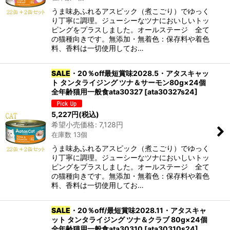
うま味あふれるアスピック（煮こごり）でゆっく
り丁寧に調理。ジューシーなツナにおいしいトッ
ピングをプラスしました。オールステージ 全て
の猫種向きです。無添加・無着色：保存料や着色
料、香料は一切使用してお…
SALE
・20％off最短賞味2028.5・アタスキャッ
ト タンタライジング ツナ＆サーモン80g×24個
全年齢猫用一般食ata30327
[
ata30327s24
]
5,227
円
(税込)
希望小売価格
:
7,128
円
在庫数 13個
うま味あふれるアスピック（煮こごり）でゆっく
り丁寧に調理。ジューシーなツナにおいしいトッ
ピングをプラスしました。オールステージ 全て
の猫種向きです。無添加・無着色：保存料や着色
料、香料は一切使用してお…
SALE
・20％off/最短賞味2028.11・アタスキャ
ット タンタライジング ツナ＆クラブ 80g×24個
全年齢猫用一般食ata30310
[
ata30310s24
]