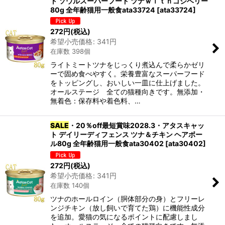
ト ソウルスーパーフード ツナｗｉｔｈゴジベリー
80g 全年齢猫用一般食ata33724
[
ata33724
]
272
円
(税込)
希望小売価格
:
341
円
在庫数 398個
ライトミートツナをじっくり煮込んで柔らかゼリ
ーで固め食べやすく。栄養豊富なスーパーフード
をトッピングし、おいしい一皿に仕上げました。
オールステージ 全ての猫種向きです。無添加・
無着色：保存料や着色料、…
SALE
・20％off最短賞味2028.3・アタスキャッ
ト デイリーディフェンス ツナ＆チキン ヘアボー
ル80g 全年齢猫用一般食ata30402
[
ata30402
]
272
円
(税込)
希望小売価格
:
341
円
在庫数 140個
ツナのホールロイン（胴体部分の身）とフリーレ
ンジチキン（放し飼いで育てた鶏）に機能性成分
を追加。愛猫の気になるポイントに配慮しまし