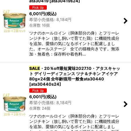
ata30419
[
ata30419s24
]
6,001
円
(税込)
希望小売価格
:
8,184
円
在庫数 16個
ツナのホールロイン（胴体部分の身）とフリーレ
ンジチキン（放し飼いで育てた鶏）に機能性成分
を追加。愛猫の気になるポイントに配慮しまし
た。オールステージ 全ての猫種向きです。無添
加・無着色：保存料や着色料…
SALE
・20％off最短賞味2027.10・アタスキャッ
ト デイリーディフェンス ツナ＆チキン アイケア
80g×24個 全年齢猫用一般食ata30440
[
ata30440s24
]
6,001
円
(税込)
希望小売価格
:
8,184
円
在庫数 24個
ツナのホールロイン（胴体部分の身）とフリーレ
ンジチキン（放し飼いで育てた鶏）に機能性成分
を追加。愛猫の気になるポイントに配慮しまし