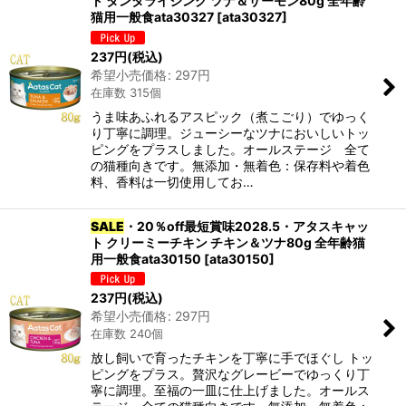
ト タンタライジング ツナ＆サーモン80g 全年齢
猫用一般食ata30327
[
ata30327
]
237
円
(税込)
希望小売価格
:
297
円
在庫数 315個
うま味あふれるアスピック（煮こごり）でゆっく
り丁寧に調理。ジューシーなツナにおいしいトッ
ピングをプラスしました。オールステージ 全て
の猫種向きです。無添加・無着色：保存料や着色
料、香料は一切使用してお…
SALE
・20％off最短賞味2028.5・アタスキャッ
ト クリーミーチキン チキン＆ツナ80g 全年齢猫
用一般食ata30150
[
ata30150
]
237
円
(税込)
希望小売価格
:
297
円
在庫数 240個
放し飼いで育ったチキンを丁寧に手でほぐし トッ
ピングをプラス。贅沢なグレービーでゆっくり丁
寧に調理。至福の一皿に仕上げました。オールス