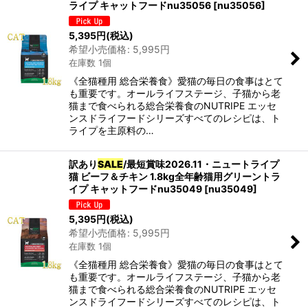
ライプ キャットフードnu35056
[
nu35056
]
5,395
円
(税込)
希望小売価格
:
5,995
円
在庫数 1個
《全猫種用 総合栄養食》愛猫の毎日の食事はとて
も重要です。オールライフステージ、子猫から老
猫まで食べられる総合栄養食のNUTRIPE エッセ
ンスドライフードシリーズすべてのレシピは、ト
ライプを主原料の…
訳あり
SALE
/最短賞味2026.11・ニュートライプ
猫 ビーフ＆チキン 1.8kg全年齢猫用グリーントラ
イプ キャットフードnu35049
[
nu35049
]
5,395
円
(税込)
希望小売価格
:
5,995
円
在庫数 1個
《全猫種用 総合栄養食》愛猫の毎日の食事はとて
も重要です。オールライフステージ、子猫から老
猫まで食べられる総合栄養食のNUTRIPE エッセ
ンスドライフードシリーズすべてのレシピは、ト