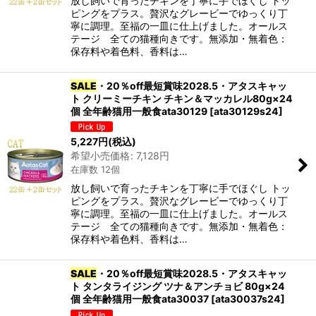
放し飼いで育ったチキンを丁寧に手でほぐし トッ
ピングをプラス。贅沢なグレービーでゆっくり丁
寧に調理。至福の一皿に仕上げました。オールス
テージ 全ての猫種向きです。無添加・無着色：
保存料や着色料、香料は…
SALE
・20％off最短賞味2028.5・アタスキャッ
ト クリーミーチキン チキン＆マッカレル80g×24
個 全年齢猫用一般食ata30129
[
ata30129s24
]
5,227
円
(税込)
希望小売価格
:
7,128
円
在庫数 12個
放し飼いで育ったチキンを丁寧に手でほぐし トッ
ピングをプラス。贅沢なグレービーでゆっくり丁
寧に調理。至福の一皿に仕上げました。オールス
テージ 全ての猫種向きです。無添加・無着色：
保存料や着色料、香料は…
SALE
・20％off最短賞味2028.5・アタスキャッ
ト タンタライジング ツナ＆アンチョビ 80g×24
個 全年齢猫用一般食ata30037
[
ata30037s24
]