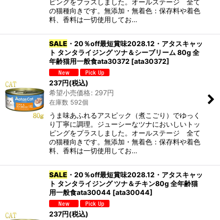
ピングをプラスしました。オールステージ 全て
の猫種向きです。無添加・無着色：保存料や着色
料、香料は一切使用してお…
SALE
・20％off最短賞味2028.12・アタスキャッ
ト タンタライジング ツナ＆シーブリーム 80g 全
年齢猫用一般食ata30372
[
ata30372
]
237
円
(税込)
希望小売価格
:
297
円
在庫数 592個
うま味あふれるアスピック（煮こごり）でゆっく
り丁寧に調理。ジューシーなツナにおいしいトッ
ピングをプラスしました。オールステージ 全て
の猫種向きです。無添加・無着色：保存料や着色
料、香料は一切使用してお…
SALE
・20％off最短賞味2028.12・アタスキャッ
ト タンタライジング ツナ＆チキン80g 全年齢猫
用一般食ata30044
[
ata30044
]
237
円
(税込)