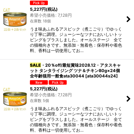
5,227
円
(税込)
希望小売価格
:
7,128
円
在庫数 18個
うま味あふれるアスピック（煮こごり）でゆっく
り丁寧に調理。ジューシーなツナにおいしいトッ
ピングをプラスしました。オールステージ 全て
の猫種向きです。無添加・無着色：保存料や着色
料、香料は一切使用してお…
SALE
・20％off/最短賞味2028.12・アタスキャ
ット タンタライジング ツナ＆チキン80g×24個
全年齢猫用一般食ata30044
[
ata30044s24
]
5,227
円
(税込)
希望小売価格
:
7,128
円
在庫数 5個
うま味あふれるアスピック（煮こごり）でゆっく
り丁寧に調理。ジューシーなツナにおいしいトッ
ピングをプラスしました。オールステージ 全て
の猫種向きです。無添加・無着色：保存料や着色
料、香料は一切使用してお…