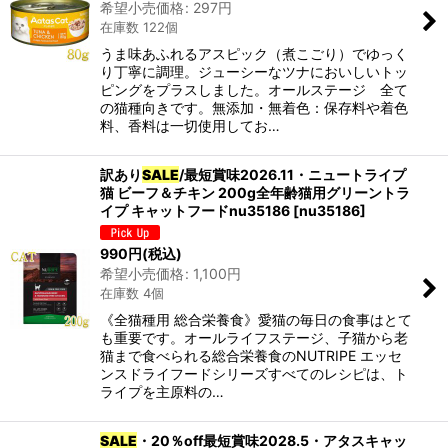
希望小売価格
:
297
円
在庫数 122個
うま味あふれるアスピック（煮こごり）でゆっく
り丁寧に調理。ジューシーなツナにおいしいトッ
ピングをプラスしました。オールステージ 全て
の猫種向きです。無添加・無着色：保存料や着色
料、香料は一切使用してお…
訳あり
SALE
/最短賞味2026.11・ニュートライプ
猫 ビーフ＆チキン 200g全年齢猫用グリーントラ
イプ キャットフードnu35186
[
nu35186
]
990
円
(税込)
希望小売価格
:
1,100
円
在庫数 4個
《全猫種用 総合栄養食》愛猫の毎日の食事はとて
も重要です。オールライフステージ、子猫から老
猫まで食べられる総合栄養食のNUTRIPE エッセ
ンスドライフードシリーズすべてのレシピは、ト
ライプを主原料の…
SALE
・20％off最短賞味2028.5・アタスキャッ