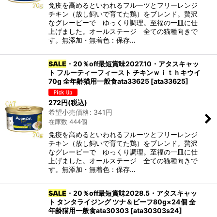
免疫を高めるといわれるフルーツとフリーレンジ
チキン（放し飼いで育てた鶏）をブレンド。贅沢
なグレービーで ゆっくり調理。至福の一皿に仕
上げました。オールステージ 全ての猫種向きで
す。無添加・無着色：保存…
SALE
・20％off最短賞味2027.10・アタスキャッ
ト フルーティーフィースト チキンｗｉｔｈキウイ
70g 全年齢猫用一般食ata33625
[
ata33625
]
272
円
(税込)
希望小売価格
:
341
円
在庫数 444個
免疫を高めるといわれるフルーツとフリーレンジ
チキン（放し飼いで育てた鶏）をブレンド。贅沢
なグレービーで ゆっくり調理。至福の一皿に仕
上げました。オールステージ 全ての猫種向きで
す。無添加・無着色：保存…
SALE
・20％off最短賞味2028.5・アタスキャッ
ト タンタライジング ツナ＆ビーフ80g×24個 全
年齢猫用一般食ata30303
[
ata30303s24
]