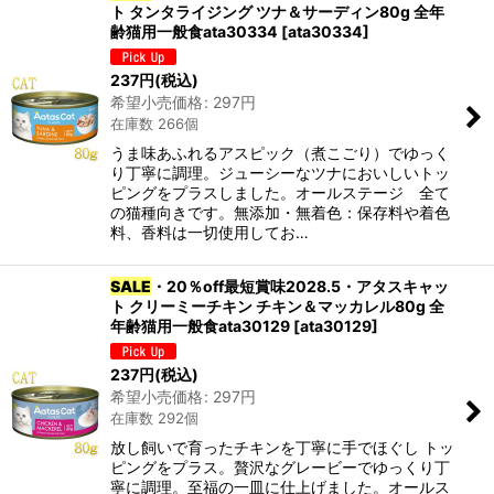
ト タンタライジング ツナ＆サーディン80g 全年
齢猫用一般食ata30334
[
ata30334
]
237
円
(税込)
希望小売価格
:
297
円
在庫数 266個
うま味あふれるアスピック（煮こごり）でゆっく
り丁寧に調理。ジューシーなツナにおいしいトッ
ピングをプラスしました。オールステージ 全て
の猫種向きです。無添加・無着色：保存料や着色
料、香料は一切使用してお…
SALE
・20％off最短賞味2028.5・アタスキャッ
ト クリーミーチキン チキン＆マッカレル80g 全
年齢猫用一般食ata30129
[
ata30129
]
237
円
(税込)
希望小売価格
:
297
円
在庫数 292個
放し飼いで育ったチキンを丁寧に手でほぐし トッ
ピングをプラス。贅沢なグレービーでゆっくり丁
寧に調理。至福の一皿に仕上げました。オールス