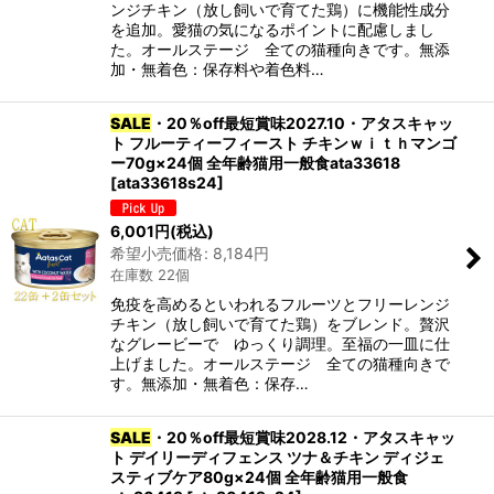
ンジチキン（放し飼いで育てた鶏）に機能性成分
を追加。愛猫の気になるポイントに配慮しまし
た。オールステージ 全ての猫種向きです。無添
加・無着色：保存料や着色料…
SALE
・20％off最短賞味2027.10・アタスキャッ
ト フルーティーフィースト チキンｗｉｔｈマンゴ
ー70g×24個 全年齢猫用一般食ata33618
[
ata33618s24
]
6,001
円
(税込)
希望小売価格
:
8,184
円
在庫数 22個
免疫を高めるといわれるフルーツとフリーレンジ
チキン（放し飼いで育てた鶏）をブレンド。贅沢
なグレービーで ゆっくり調理。至福の一皿に仕
上げました。オールステージ 全ての猫種向きで
す。無添加・無着色：保存…
SALE
・20％off最短賞味2028.12・アタスキャッ
ト デイリーディフェンス ツナ＆チキン ディジェ
スティブケア80g×24個 全年齢猫用一般食