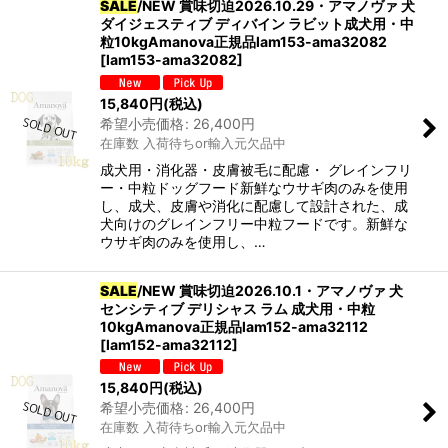
SALE
/NEW 賞味切迫2026.10.29・アマノヴァ 犬
ダイジェスティブ ディバイン ラビット成犬用・中
粒10kgAmanova正規品lam153-ama32082
[
lam153-ama32082
]
15,840
円
(税込)
希望小売価格
:
26,400
円
在庫数 入荷待ちor輸入元欠品中
成犬用・消化器・皮膚被毛に配慮・ グレインフリ
ー・中粒ドッグフード新鮮なウサギ肉のみを使用
し、成犬、皮膚や消化に配慮して設計された、成
犬向けのグレインフリー中粒フードです。新鮮な
ウサギ肉のみを使用し、…
SALE
/NEW 賞味切迫2026.10.1・アマノヴァ 犬
センシティブ デリシャス ラム 成犬用・中粒
10kgAmanova正規品lam152-ama32112
[
lam152-ama32112
]
15,840
円
(税込)
希望小売価格
:
26,400
円
在庫数 入荷待ちor輸入元欠品中