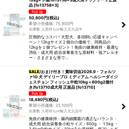
品
[
fo13758x3
]
50,600
円
(税込)
希望小売価格
:
75,900
円
在庫数 入荷待ちor輸入元欠品中
圧倒的なコスパ！大型犬、多頭飼い応援キャンペ
ーン！12kgサイズ２個分の価格で、同商品の
12kgを１個プレゼント！免疫の健康維持・最適な
消化・成犬用 総合栄養食主な原材料・低アレルギ
ー：さまざまな形で…
SALE
/おまけ付き！賞味切迫2026.9・フォルツ
ァ10 犬 デイリープロ ミディアム ヘルシーダイジ
ェスチョン フィッシュ中粒10kg＋600g2個付
き/fo13710成犬用 正規品
[
fo13710
]
18,480
円
(税込)
希望小売価格
:
23,100
円
在庫数 入荷待ちor輸入元欠品中
免疫の健康維持・腸内細菌叢の適正なバランス・
成犬用 総合栄養食小粒サイズ：600g ・ 1.5kg ・
3.6kg中粒サイズ：10kg主な原材料・低アレルギ