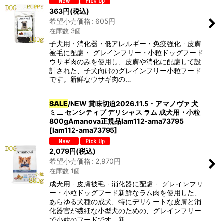
363
円
(税込)
希望小売価格
:
605
円
在庫数 3個
子犬用・消化器・低アレルギー・免疫強化・皮膚
被毛に配慮・ グレインフリー・小粒ドッグフード
ウサギ肉のみを使用し、皮膚や消化に配慮して設
計された、子犬向けのグレインフリー小粒フード
です。新鮮なウサギ肉の…
SALE
/NEW 賞味切迫2026.11.5・アマノヴァ 犬
ミニ センシティブ デリシャス ラム 成犬用・小粒
800gAmanova正規品lam112-ama73795
[
lam112-ama73795
]
2,079
円
(税込)
希望小売価格
:
2,970
円
在庫数 1個
成犬用・皮膚被毛・消化器に配慮・ グレインフリ
ー・小粒ドッグフード新鮮なラム肉を使用した、
あらゆる犬種の成犬、特にデリケートな皮膚と消
化器官が繊細な小型犬のための、グレインフリー
で小粒のフードです。新…