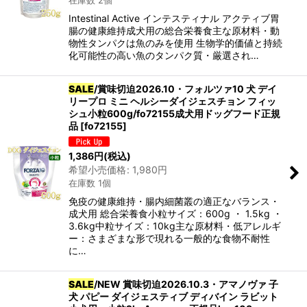
在庫数 2個
Intestinal Active インテスティナル アクティブ胃
腸の健康維持成犬用の総合栄養食主な原材料・動
カテゴリ
:
物性タンパクは魚のみを使用 生物学的価値と持続
化可能性の高い魚のタンパク質・厳選され…
グループ
:
SALE
/賞味切迫2026.10・フォルツァ10 犬 デイ
リープロ ミニ ヘルシーダイジェスチョン フィッ
シュ小粒600g/fo72155成犬用ドッグフード正規
絞り込む
品
[
fo72155
]
1,386
円
(税込)
希望小売価格
:
1,980
円
在庫数 1個
免疫の健康維持・腸内細菌叢の適正なバランス・
成犬用 総合栄養食小粒サイズ：600g ・ 1.5kg ・
3.6kg中粒サイズ：10kg主な原材料・低アレルギ
ー：さまざまな形で現れる一般的な食物不耐性
に…
SALE
/NEW 賞味切迫2026.10.3・アマノヴァ 子
犬 パピー ダイジェスティブ ディバイン ラビット