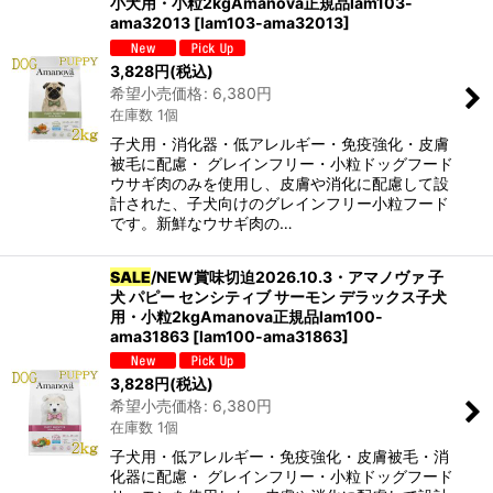
小犬用・小粒2kgAmanova正規品lam103-
ama32013
[
lam103-ama32013
]
3,828
円
(税込)
希望小売価格
:
6,380
円
在庫数 1個
子犬用・消化器・低アレルギー・免疫強化・皮膚
被毛に配慮・ グレインフリー・小粒ドッグフード
ウサギ肉のみを使用し、皮膚や消化に配慮して設
計された、子犬向けのグレインフリー小粒フード
です。新鮮なウサギ肉の…
SALE
/NEW賞味切迫2026.10.3・アマノヴァ 子
犬 パピー センシティブ サーモン デラックス子犬
用・小粒2kgAmanova正規品lam100-
ama31863
[
lam100-ama31863
]
3,828
円
(税込)
希望小売価格
:
6,380
円
在庫数 1個
子犬用・低アレルギー・免疫強化・皮膚被毛・消
化器に配慮・ グレインフリー・小粒ドッグフード