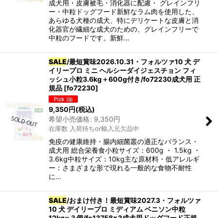
成犬用・皮膚被毛・消化器に配慮・ グレインフリ
ー・中粒ドッグフード新鮮なラム肉を使用した、
あらゆる犬種の成犬、特にデリケートな皮膚と消
化器官が繊細な成犬のための、グレインフリーで
中粒のフードです。新鮮…
SALE
/最短賞味2026.10.31・フォルツァ10 犬 デ
イリープロ ミニ ヘルシーダイジェスチョン フィ
ッシュ小粒3.6kg＋600g付き/fo72230成犬用 正
規品
[
fo72230
]
9,350
円
(税込)
希望小売価格
:
9,350
円
在庫数 入荷待ちor輸入元欠品中
免疫の健康維持・腸内細菌叢の適正なバランス・
成犬用 総合栄養食小粒サイズ：600g ・ 1.5kg ・
3.6kg中粒サイズ：10kg主な原材料・低アレルギ
ー：さまざまな形で現れる一般的な食物不耐性
に…
SALE
/おまけ付き！最短賞味2027.3・フォルツァ
10 犬 デイリープロ ミディアム ベニソン中粒
12kg×３個/fo13758x3成犬用ドッグフード正規