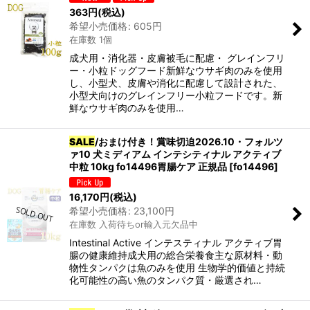
363
円
(税込)
希望小売価格
:
605
円
在庫数 1個
成犬用・消化器・皮膚被毛に配慮・ グレインフリ
ー・小粒ドッグフード新鮮なウサギ肉のみを使用
し、小型犬、皮膚や消化に配慮して設計された、
小型犬向けのグレインフリー小粒フードです。新
鮮なウサギ肉のみを使用…
SALE
/おまけ付き！賞味切迫2026.10・フォルツ
ァ10 犬ミディアム インテシティナル アクティブ
中粒 10kg fo14496胃腸ケア 正規品
[
fo14496
]
16,170
円
(税込)
希望小売価格
:
23,100
円
在庫数 入荷待ちor輸入元欠品中
Intestinal Active インテスティナル アクティブ胃
腸の健康維持成犬用の総合栄養食主な原材料・動
物性タンパクは魚のみを使用 生物学的価値と持続
化可能性の高い魚のタンパク質・厳選され…