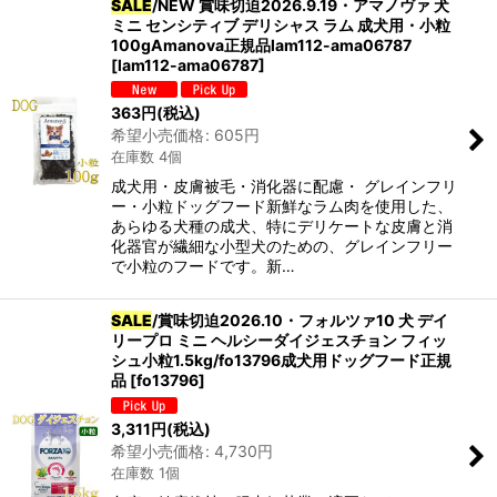
SALE
/NEW 賞味切迫2026.9.19・アマノヴァ 犬
ミニ センシティブ デリシャス ラム 成犬用・小粒
100gAmanova正規品lam112-ama06787
[
lam112-ama06787
]
363
円
(税込)
希望小売価格
:
605
円
在庫数 4個
成犬用・皮膚被毛・消化器に配慮・ グレインフリ
ー・小粒ドッグフード新鮮なラム肉を使用した、
あらゆる犬種の成犬、特にデリケートな皮膚と消
化器官が繊細な小型犬のための、グレインフリー
で小粒のフードです。新…
SALE
/賞味切迫2026.10・フォルツァ10 犬 デイ
リープロ ミニ ヘルシーダイジェスチョン フィッ
シュ小粒1.5kg/fo13796成犬用ドッグフード正規
品
[
fo13796
]
3,311
円
(税込)
希望小売価格
:
4,730
円
在庫数 1個