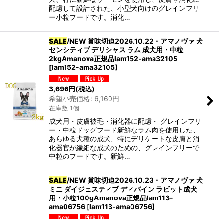
配慮して設計された、小型犬向けのグレインフリ
ー小粒フードです。消化…
SALE
/NEW 賞味切迫2026.10.22・アマノヴァ 犬
センシティブ デリシャス ラム 成犬用・中粒
2kgAmanova正規品lam152-ama32105
[
lam152-ama32105
]
3,696
円
(税込)
希望小売価格
:
6,160
円
在庫数 1個
成犬用・皮膚被毛・消化器に配慮・ グレインフリ
ー・中粒ドッグフード新鮮なラム肉を使用した、
あらゆる犬種の成犬、特にデリケートな皮膚と消
化器官が繊細な成犬のための、グレインフリーで
中粒のフードです。新鮮…
SALE
/NEW 賞味切迫2026.10.23・アマノヴァ 犬
ミニ ダイジェスティブ ディバイン ラビット成犬
用・小粒100gAmanova正規品lam113-
ama06756
[
lam113-ama06756
]