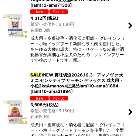
[
lam112-ama71326
]
4,312
円
(税込)
希望小売価格
:
6,160
円
在庫数 3個
成犬用・皮膚被毛・消化器に配慮・ グレインフリ
ー・小粒ドッグフード新鮮なラム肉を使用した、
あらゆる犬種の成犬、特にデリケートな皮膚と消
化器官が繊細な小型犬のための、グレインフリー
で小粒のフードです。新…
SALE
/NEW 賞味切迫2026.10.3・アマノヴァ 犬
ミニ センシティブ サーモン デラックス 成犬用・
小粒2kgAmanova正規品lam110-ama31894
[
lam110-ama31894
]
3,696
円
(税込)
希望小売価格
:
6,160
円
在庫数 1個
成犬用・皮膚被毛・消化器に配慮・ グレインフリ
ー・小粒ドッグフードサーモンを使用した、小型
犬、特に新鮮なサーモンを使用し、皮膚や消化に