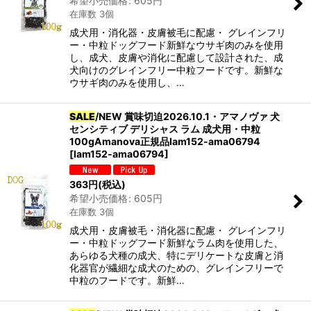
希望小売価格
:
605
円
在庫数 3個
成犬用・消化器・皮膚被毛に配慮・ グレインフリ
ー・中粒ドッグフード新鮮なウサギ肉のみを使用
し、成犬、皮膚や消化に配慮して設計された、成
犬向けのグレインフリー中粒フードです。新鮮な
ウサギ肉のみを使用し、…
SALE
/NEW 賞味切迫2026.10.1・アマノヴァ 犬
センシティブ デリシャス ラム 成犬用・中粒
100gAmanova正規品lam152-ama06794
[
lam152-ama06794
]
363
円
(税込)
希望小売価格
:
605
円
在庫数 3個
成犬用・皮膚被毛・消化器に配慮・ グレインフリ
ー・中粒ドッグフード新鮮なラム肉を使用した、
あらゆる犬種の成犬、特にデリケートな皮膚と消
化器官が繊細な成犬のための、グレインフリーで
中粒のフードです。新鮮…