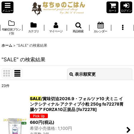
メニュー
カート
ログイン
年齢症状ブラン
カテゴリ
マイページ
商品検索
カレンダー
ド別
ホーム
>
"SALE"
の
検索結果
"SALE"
の
検索結果
表示順変更
閉じる
23
件
商品検索
:
SALE
/賞味切迫2026.9・フォルツァ10 犬ミニ イ
ンテシティナル アクティブ小粒 250g fo72278胃
表示数
:
腸ケア FORZA10正規品
[
fo72278
]
在庫あり
660
円
(税込)
希望小売価格
:
1,100
円
並び順
: