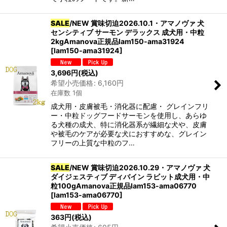
SALE
/NEW 賞味切迫2026.10.1・アマノヴァ 犬
センシティブ サーモン デラックス 成犬用・中粒
2kgAmanova正規品lam150-ama31924
[
lam150-ama31924
]
3,696
円
(税込)
希望小売価格
:
6,160
円
在庫数 1個
成犬用・皮膚被毛・消化器に配慮・ グレインフリ
ー・中粒ドッグフードサーモンを使用し、あらゆ
る犬種の成犬、特に消化器系が繊細な犬や、皮膚
や被毛のケアが必要な犬におすすめな、グレイン
フリーの上質な中粒のフ…
SALE
/NEW 賞味切迫2026.10.29・アマノヴァ 犬
ダイジェスティブ ディバイン ラビット成犬用・中
粒100gAmanova正規品lam153-ama06770
[
lam153-ama06770
]
363
円
(税込)