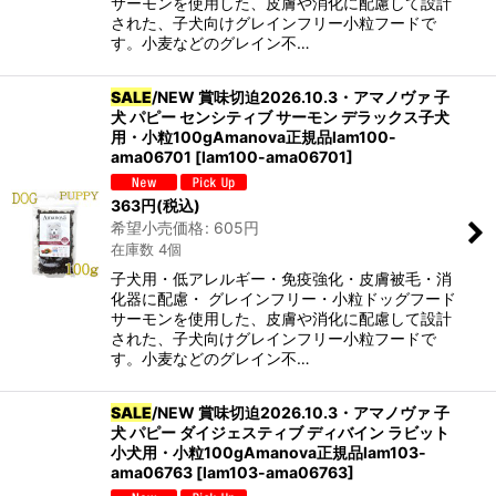
サーモンを使用した、皮膚や消化に配慮して設計
された、子犬向けグレインフリー小粒フードで
す。小麦などのグレイン不…
SALE
/NEW 賞味切迫2026.10.3・アマノヴァ 子
犬 パピー センシティブ サーモン デラックス子犬
用・小粒100gAmanova正規品lam100-
ama06701
[
lam100-ama06701
]
363
円
(税込)
希望小売価格
:
605
円
在庫数 4個
子犬用・低アレルギー・免疫強化・皮膚被毛・消
化器に配慮・ グレインフリー・小粒ドッグフード
サーモンを使用した、皮膚や消化に配慮して設計
された、子犬向けグレインフリー小粒フードで
す。小麦などのグレイン不…
SALE
/NEW 賞味切迫2026.10.3・アマノヴァ 子
犬 パピー ダイジェスティブ ディバイン ラビット
小犬用・小粒100gAmanova正規品lam103-
ama06763
[
lam103-ama06763
]