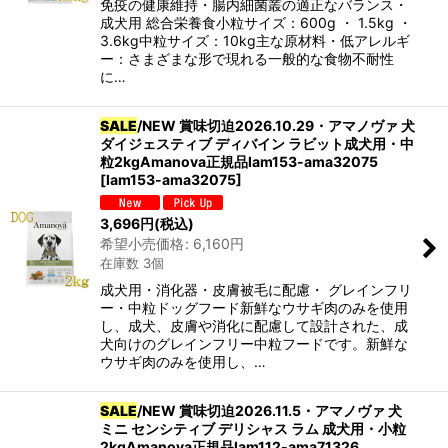
免疫の健康維持・腸内細菌叢の適正なバランス・
成犬用 総合栄養食小粒サイズ：600g ・ 1.5kg ・
3.6kg中粒サイズ：10kg主な原材料・低アレルギ
ー：さまざまな形で現れる一般的な食物不耐性
に…
SALE
/NEW 賞味切迫2026.10.29・アマノヴァ 犬
ダイジェスティブ ディバイン ラビット成犬用・中
粒2kgAmanova正規品lam153-ama32075
[
lam153-ama32075
]
3,696
円
(税込)
希望小売価格
:
6,160
円
在庫数 3個
成犬用・消化器・皮膚被毛に配慮・ グレインフリ
ー・中粒ドッグフード新鮮なウサギ肉のみを使用
し、成犬、皮膚や消化に配慮して設計された、成
犬向けのグレインフリー中粒フードです。新鮮な
ウサギ肉のみを使用し、…
SALE
/NEW 賞味切迫2026.11.5・アマノヴァ 犬
ミニ センシティブ デリシャス ラム 成犬用・小粒
2kgAmanova正規品lam112-ama71326