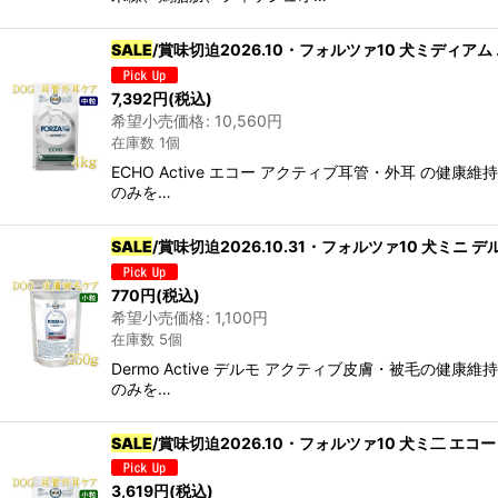
カテゴリ
:
SALE
/賞味切迫2026.10・フォルツァ10 犬ミディアム 
7,392
円
(税込)
グループ
:
希望小売価格
:
10,560
円
在庫数 1個
ECHO Active エコー アクティブ耳管・外耳 
のみを…
SALE
/賞味切迫2026.10.31・フォルツァ10 犬ミニ デ
770
円
(税込)
希望小売価格
:
1,100
円
在庫数 5個
Dermo Active デルモ アクティブ皮膚・被毛
のみを…
SALE
/賞味切迫2026.10・フォルツァ10 犬ミ二 エコー 
3,619
円
(税込)