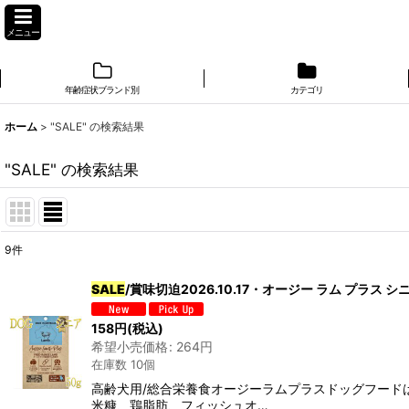
メニュー
年齢症状ブランド別
カテゴリ
ホーム
>
"SALE"
の
検索結果
"SALE"
の
検索結果
9
件
商品検索
:
SALE
/賞味切迫2026.10.17・オージー ラム プラス シニア 
表示数
:
158
円
(税込)
希望小売価格
:
264
円
在庫あり
在庫数 10個
高齢犬用/総合栄養食オージーラムプラスドッグフード
並び順
:
米糠、鶏脂肪、フィッシュオ…