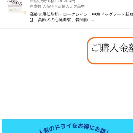
希望小売価格
:
24,200
円
在庫数 入荷待ちor輸入元欠品中
高齢犬用低脂肪・ローグレイン・中粒ドッグフード新
は、高齢犬の心臓血管、骨関節、…