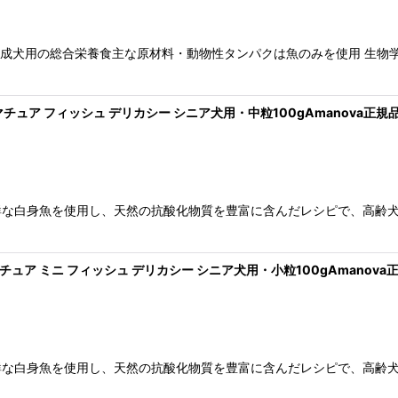
の健康維持成犬用の総合栄養食主な原材料・動物性タンパクは魚のみを使用 
 マチュア フィッシュ デリカシー シニア犬用・中粒100gAmanova正規品la
鮮な白身魚を使用し、天然の抗酸化物質を豊富に含んだレシピで、高齢
マチュア ミニ フィッシュ デリカシー シニア犬用・小粒100gAmanova正規
鮮な白身魚を使用し、天然の抗酸化物質を豊富に含んだレシピで、高齢