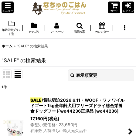
メニュー
カート
ログイン
年齢症状ブラン
カテゴリ
マイページ
商品検索
カレンダー
ド別
ホーム
>
"SALE"
の
検索結果
"SALE"
の
検索結果
表示順変更
閉じる
1
件
商品検索
:
SALE
/賞味切迫2026.6.11・WOOF・ワフ ワイル
ドゴート1kg全年齢犬用フリーズドライ総合栄養
表示数
:
食ドッグフードwo44236正規品
[
wo44236
]
17,160
円
(税込)
在庫あり
希望小売価格
:
23,650
円
在庫数 入荷待ちor輸入元欠品中
並び順
: