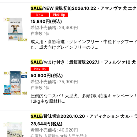
SALE
/NEW 賞味切迫2026.10.22・アマノヴァ 犬 エ
カテゴリ
:
15,840
円
(税込)
希望小売価格
:
26,400
円
グループ
:
在庫数 1個
成犬用・食欲増進・グレインフリー・中粒ドッグフー
た、成犬向けグレインフリーのフ…
SALE
/おまけ付き！最短賞味2027.1・フォルツァ10 犬
50,600
円
(税込)
希望小売価格
:
75,900
円
在庫数 1個
圧倒的なコスパ！大型犬、多頭飼い応援キャンペーン！1
12kg主な原材料…
SALE
/賞味切迫2026.10.20・アディクション 犬 ル
28,644
円
(税込)
希望小売価格
:
40,920
円
在庫数 入荷待ちor輸入元欠品中