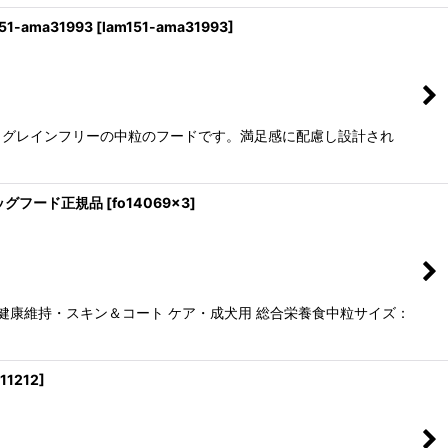
-ama31993
[
lam151-ama31993
]
、グレインフリーの中粒のフードです。満足感に配慮し設計され
ドッグフード正規品
[
fo14069x3
]
健康維持・スキン＆コート ケア・成犬用 総合栄養食中粒サイズ：
11212
]