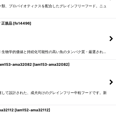
ー類、プロバイオティクスを配合したグレインフリーフード。ニュ
ア 正規品
[
fo14496
]
みを使用 生物学的価値と持続化可能性の高い魚のタンパク質・厳選され…
153-ama32082
[
lam153-ama32082
]
慮して設計された、成犬向けのグレインフリー中粒フードです。新
a32112
[
lam152-ama32112
]