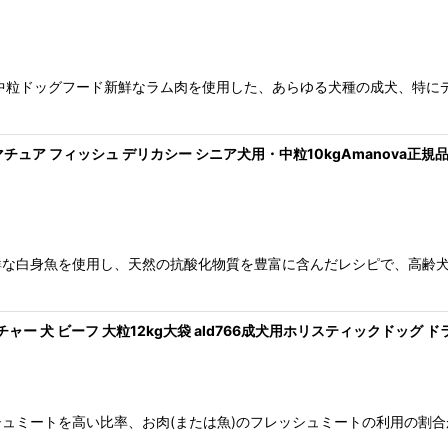
中粒ドッグフード新鮮なラム肉を使用した、あらゆる犬種の成犬、特に
マチュア フィッシュ デリカシー シニア犬用・中粒10kgAmanova正規品lam
鮮な白身魚を使用し、天然の抗酸化物質を豊富に含んだレシピで、高齢
ャー 犬 ビーフ 大粒12kg大袋 ald766成犬用ホリスティックドッグ ドライ
ュミートを高い比率、お肉(または魚)のフレッシュミートの利用の割合