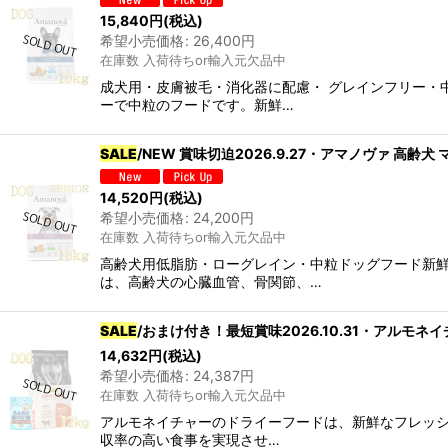
15,840
円
(税込)
希望小売価格
:
26,400
円
在庫数 入荷待ちor輸入元欠品中
成犬用・皮膚被毛・消化器に配慮・ グレインフリー・
ーで中粒のフードです。新鮮…
SALE
/NEW 賞味切迫2026.9.27・アマノヴァ 高齢犬 
14,520
円
(税込)
希望小売価格
:
24,200
円
在庫数 入荷待ちor輸入元欠品中
高齢犬用低脂肪・ローグレイン・中粒ドッグフード新
は、高齢犬の心臓血管、骨関節、…
SALE
/おまけ付き！最短賞味2026.10.31・アルモネイチ
14,632
円
(税込)
希望小売価格
:
24,387
円
在庫数 入荷待ちor輸入元欠品中
アルモネイチャーのドライーフードは、新鮮なフレッシ
収率の高い食事を実現させ…