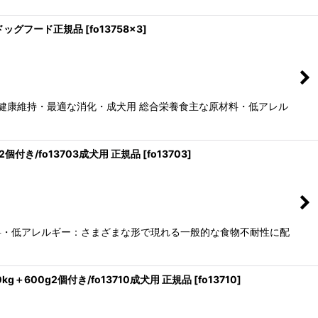
犬用ドッグフード正規品
[
fo13758x3
]
の健康維持・最適な消化・成犬用 総合栄養食主な原材料・低アレル
個付き/fo13703成犬用 正規品
[
fo13703
]
主な原材料・低アレルギー：さまざまな形で現れる一般的な食物不耐性に配
＋600g2個付き/fo13710成犬用 正規品
[
fo13710
]