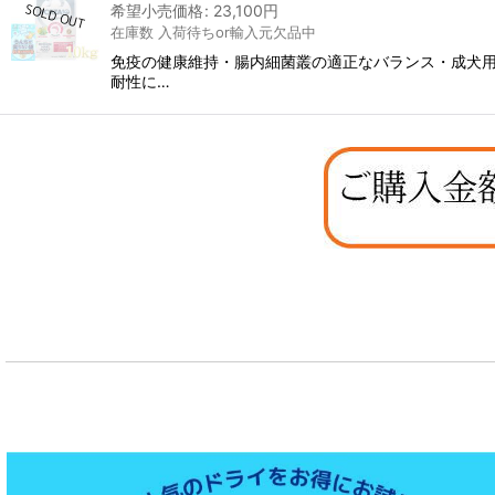
希望小売価格
:
23,100
円
在庫数 入荷待ちor輸入元欠品中
免疫の健康維持・腸内細菌叢の適正なバランス・成犬用 総合
耐性に…