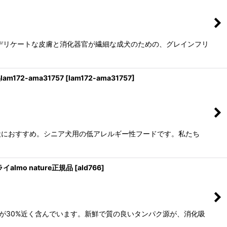
デリケートな皮膚と消化器官が繊細な成犬のための、グレインフリ
172-ama31757
[
lam172-ama31757
]
犬におすすめ。シニア犬用の低アレルギー性フードです。私たち
almo nature正規品
[
ald766
]
が30%近く含んでいます。新鮮で質の良いタンパク源が、消化吸