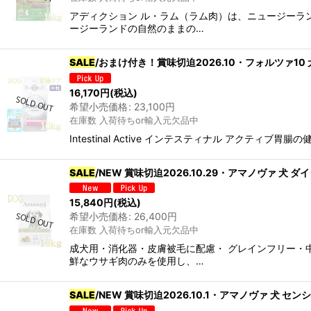
アディクション ル・ラム（ラム肉）は、ニュージーラ
ージーランドの自然のままの…
SALE
/おまけ付き！賞味切迫2026.10・フォルツァ10 
16,170
円
(税込)
希望小売価格
:
23,100
円
在庫数 入荷待ちor輸入元欠品中
Intestinal Active インテスティナル ア
SALE
/NEW 賞味切迫2026.10.29・アマノヴァ 犬 
15,840
円
(税込)
希望小売価格
:
26,400
円
在庫数 入荷待ちor輸入元欠品中
成犬用・消化器・皮膚被毛に配慮・ グレインフリー・
鮮なウサギ肉のみを使用し、…
SALE
/NEW 賞味切迫2026.10.1・アマノヴァ 犬 セン