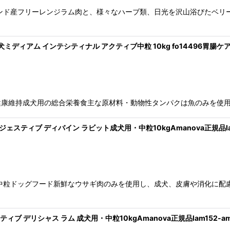
ンド産フリーレンジラム肉と、様々なハーブ類、日光を沢山浴びたベリ
犬ミディアム インテシティナル アクティブ中粒 10kg fo14496胃腸ケ
クティブ胃腸の健康維持成犬用の総合栄養食主な原材料・動物性タンパクは魚の
ダイジェスティブ ディバイン ラビット成犬用・中粒10kgAmanova正規品lam
中粒ドッグフード新鮮なウサギ肉のみを使用し、成犬、皮膚や消化に配
シティブ デリシャス ラム 成犬用・中粒10kgAmanova正規品lam152-am