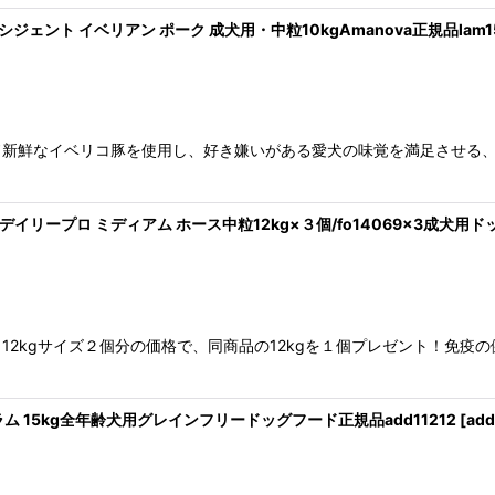
クシジェント イベリアン ポーク 成犬用・中粒10kgAmanova正規品lam151
ド新鮮なイベリコ豚を使用し、好き嫌いがある愛犬の味覚を満足させる
絞り込む
 デイリープロ ミディアム ホース中粒12kg×３個/fo14069x3成犬用
2kgサイズ２個分の価格で、同商品の12kgを１個プレゼント！免疫の
・ラム 15kg全年齢犬用グレインフリードッグフード正規品add11212
[
add