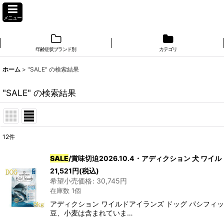
メニュー
年齢症状ブランド別
カテゴリ
ホーム
>
"SALE"
の
検索結果
"SALE"
の
検索結果
12
件
商品検索
:
SALE
/賞味切迫2026.10.4・アディクション 犬 ワ
表示数
:
21,521
円
(税込)
希望小売価格
:
30,745
円
在庫数 1個
在庫あり
アディクション ワイルドアイランズ ドッグ パシフ
豆、小麦は含まれていま…
並び順
: