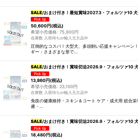
SALE
/おまけ付き！最短賞味2027.3・フォルツァ10 
50,600
円
(税込)
希望小売価格
:
75,900
円
在庫数 入荷待ちor輸入元欠品中
圧倒的なコスパ！大型犬、多頭飼い応援キャンペーン！1
ギー：さまざまな形で…
SALE
/おまけ付き！賞味切迫2026.9・フォルツァ10 犬
13,860
円
(税込)
希望小売価格
:
23,100
円
在庫数 入荷待ちor輸入元欠品中
免疫の健康維持・スキン＆コート ケア・成犬用 総合栄養食
慮・…
SALE
/おまけ付き！賞味切迫2026.9・フォルツァ10 
18,480
円
(税込)