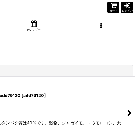
カート
ログイン
カレンダー
閉じる
d79120
[
add79120
]
のタンパク質は40％です。穀物、ジャガイモ、トウモロコシ、大