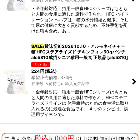
在庫数 入荷待ちor輸入元欠品中
・全年齢対応 猫用一般食HFCシリーズはもとも
と人間の食用に適した原料で作られ、HFC ハイド
カテゴリ
:
レーション ヘルプは、猫の水分補給と健康、そし
て尿の健康に大きく貢献するため、不妊手術を受
グループ
:
けた猫も含め、あ…
SALE
/賞味切迫2026.10.10・アルモネイチャー
猫 HFCステアライズド チキンフィレ50gパウチ
絞り込む
alc5810成猫シニア猫用一般食 正規品
[
alc5810
]
224
円
(税込)
希望小売価格
:
374
円
在庫数 入荷待ちor輸入元欠品中
・全年齢対応 猫用一般食HFCシリーズはもとも
と人間の食用に適した原料で作られ、HFCステア
ライズドラインは 体重維持のための食生活に取り
入れるのに最適な食品です。 4 つのレシピは、調
理用ブイヨンで…