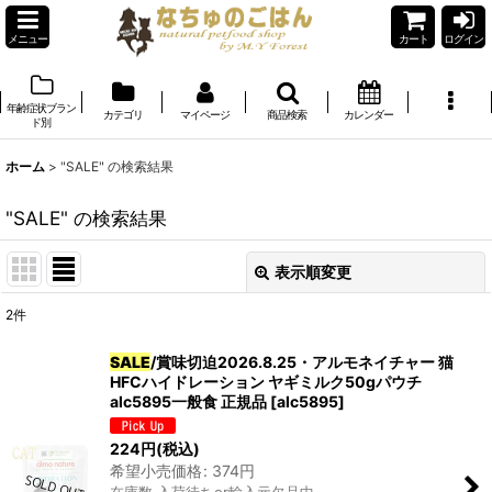
メニュー
カート
ログイン
年齢症状ブラン
カテゴリ
マイページ
商品検索
カレンダー
ド別
ホーム
>
"SALE"
の
検索結果
"SALE"
の
検索結果
表示順変更
閉じる
2
件
商品検索
:
SALE
/賞味切迫2026.8.25・アルモネイチャー 猫
HFCハイドレーション ヤギミルク50gパウチ
表示数
:
alc5895一般食 正規品
[
alc5895
]
在庫あり
224
円
(税込)
希望小売価格
:
374
円
並び順
: