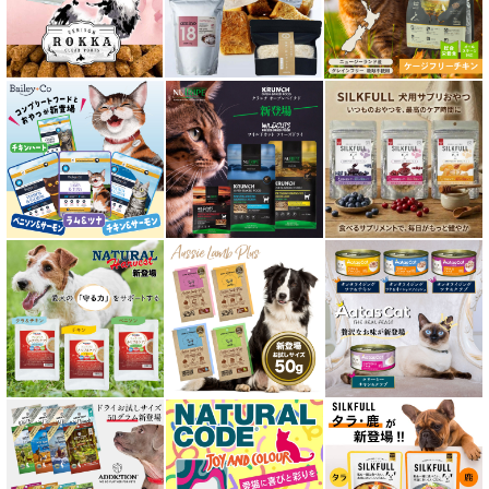
口腔内・喉ケア対応商品 猫用
食欲サポート対応キャットフード
肝臓ケア対応キャットフード
免疫サポート 猫用
低脂肪 ドライフード for CAT
水分補給用ウェットフード for CAT
特集 穀物不使用 キャットフード（ドライ）
エアドライ キャットフード