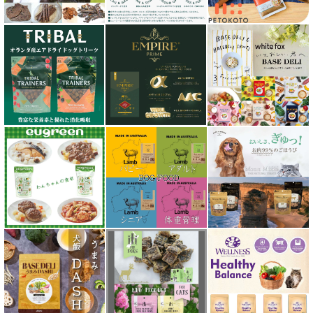
シグネチャー７（Signature7）正規輸入品
シシア Schesir
獣医さん推奨シリーズ
シルクフル SILKFULL
ジーランディア Zealandia
スマイリー Smiley
ソウルメイト SoulMate
ソリッドゴールド Solid Gold
ディアブロ（Deer Blow）
テラカニス TerraCanis