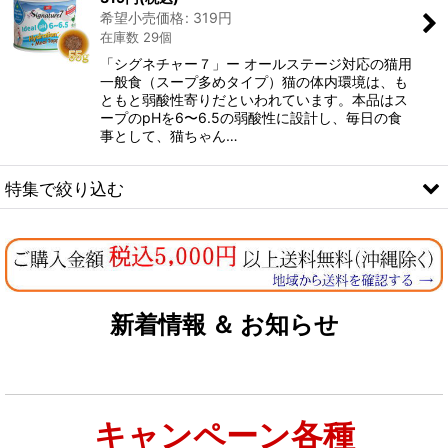
希望小売価格
:
319
円
絞り込む
在庫数 29個
「シグネチャー７」ー オールステージ対応の猫用
一般食（スープ多めタイプ）猫の体内環境は、も
ともと弱酸性寄りだといわれています。本品はス
ープのpHを6〜6.5の弱酸性に設計し、毎日の食
事として、猫ちゃん…
特集で絞り込む
なちゅのオリジナルセット
お試しドライフード少量パック犬用
新着情報 ＆ お知らせ
お試しドライフード少量パック猫用
キャンペーン各種
特集：大型犬＆多頭飼い用：セット＆大袋ドッグフード