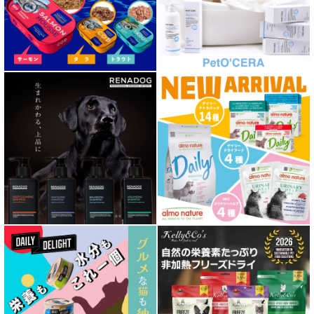
胃腸ケア対応 フード for DOG
口腔内・喉ケア対応商品 犬用
心臓ケア対応ドッグフード
皮膚・被毛ケア対応 フード for DOG
低脂肪 ドライフード for DOG
特集 ドッグフードの涙やけ対策
特集 穀物不使用 ドッグフード（ドライ）