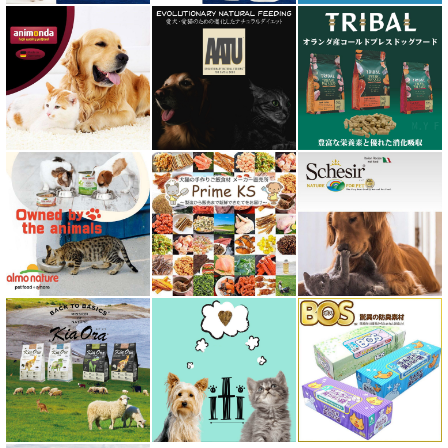
フォルツァ10 FORZA10
プライムケイズ さかい企画
ブリスミックス BLISMIX
プレスティージ PRESTIGE
プロデン ProDen
ベイリーコー Bailey+Co
ベッツソリューション VetSolution
ベッツラボ Vets Labo
ペットカインド PetKind
ペトコト PETOKOTO