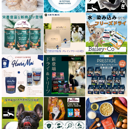
エンパイア EMPIRE
オージー ラム プラス Aussie Lamb Plus
カントリーロード Country Roads
キアオラ kiaora
キャノフィラ
グリーンフィッシュ GreenFish
ケリーアンドコー Kelly＆Co’s
サンデーペッツ Sunday Pets
サンユー研究所
シェフ SHEF