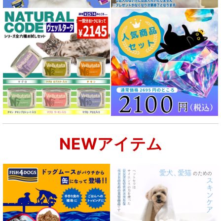
成犬用 フード for DOG
シニア犬用フード for DOG
食物アレルギー対応 ドッグフード
腎臓ケア対応ドッグフード
関節サポート対応 フード for DOG
NEWアイテム
肝臓ケア対応ドッグフード
肥満ケア対応 フード for DOG
泌尿器ケア対応 フード for DOG