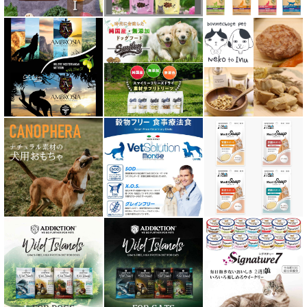
テラフェリス TerraFelis
テラカニス ハーバルヒーローズ
トライバル TRIBAL
ナチュラルコード NATURAL CODE
ナチュラルハーベスト Natural Harvest
Nanki Japan ナンキジャパン
ニュートライプ NUTRIPE
ｐＨ バランス キャット ウォーター
ネイチャーベット NaturVet
バーキングヘッズ BARKING HEADS