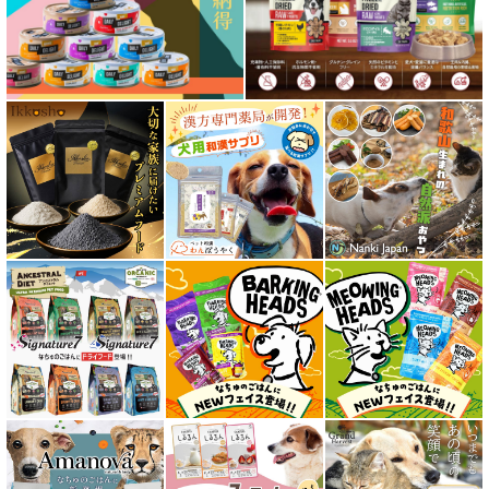
フリーズドライ ドッグフード
エアドライ ドッグフード
愛猫用ウェット300円以下コーナー
全年齢対応 フード for CAT
キトン用 フード for CAT
成猫用 フード for CAT
シニア猫用 フード for CAT