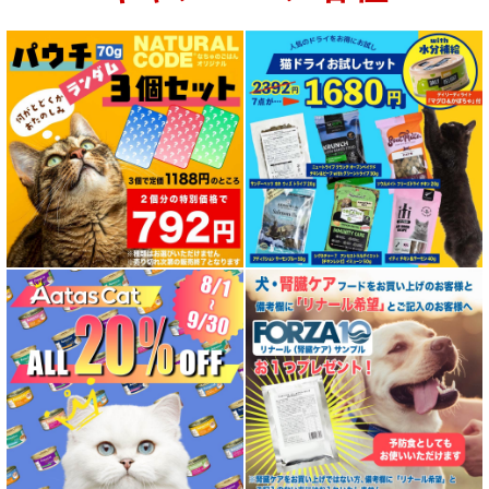
特集 グリーントライプ（第４胃）とは
特集 フリーズドライ
特集 エアドライフード
特殊製法のドッグフード
特殊製法のキャットフード
全年齢対応 フード for DOG
パピー用 フード for DOG