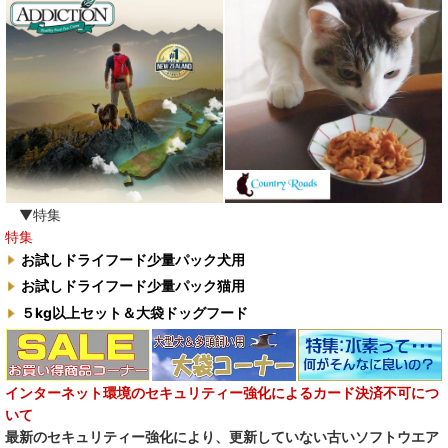
わんぽうやく
ワフ WOOF
ナチュラル重曹 アイテム合同会社
水素シリーズ
臭わない袋BOS
▼特集
特集
自然流
お試しドライフード少量パック犬用
お試しドライフード少量パック猫用
M.Y Forest推奨品
５kg以上セット＆大袋ドッグフード
フォルツァ10犬キャンペーン
一口笑 Ikkosho
インターネット環境のセキュリティー強化によるカード決済不可につ
いて
デイリーディライト DAILY DELIGHT
最新のセキュリティー強化により、更新していない古いソフトウエア