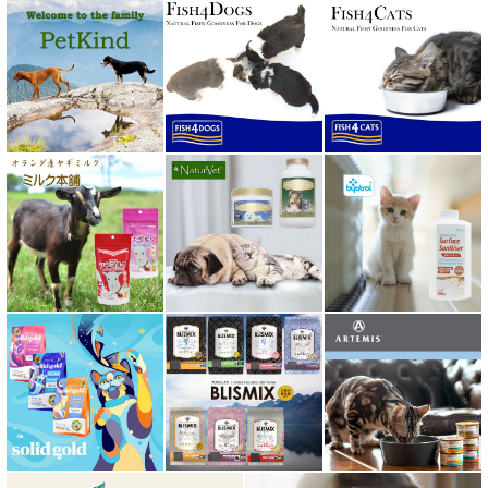
ホワイトフォックス
ボンショーズペット bonnechose pet
ママクック
ミャウ MEOW
ミャオイングヘッズ MEOWING HEADS
ミルク本舗
ムーラムーラ Moora Moora
ルイトモ RUITOMO
ロザイボトル
ロッカ ROKKA
ワイルドランド Wildes Land