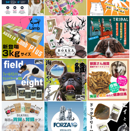
アルモネイチャー almo nature
アンブロシア AMBROSIA
アートゥー AATU
アーテミス ARTEMIS
イティ iti
ウェルネス ヘルシーバランス
ウルフブラット WOLFSBLUT
エーワン AWAN DOG FOOD
エーにゃん Anyan 猫用おやつ
エクイリブリア EQUILIBRIA