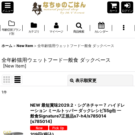
メニュー
カート
ログイン
年齢症状ブラン
カテゴリ
マイページ
商品検索
カレンダー
ド別
ホーム
>
New Item
>
全年齢猫用ウェットフード一般食 ダックベース
全年齢猫用ウェットフード一般食 ダックベース
[
New Item
]
表示順変更
閉じる
1
件
表示数
:
NEW 最短賞味2029.2・シグネチャー７ ハイドレ
ーション ミールトッパー ダックレシピ55g缶 一
在庫あり
般食Signature7正規品s7-h4/s785014
[
s785014
]
並び順
:
319
円
(税込)