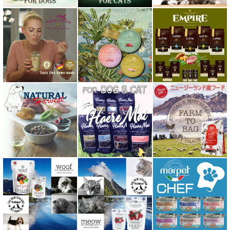
ハーロウブレンド Harlow Blend
バイオトロール・バイオフレッシュ Byotrol
バリアサプリ
Haere Mai ハレマエ
阪急ハロードッグ
プロバイオデンタルPet
ビィ・ナチュラル be-NatuRal
ヒマラヤ ドッグ チーズ チュウ
ファープラスト 歯みがきガム
フィッシュ4 ペットフード正規品
フィールドエイト