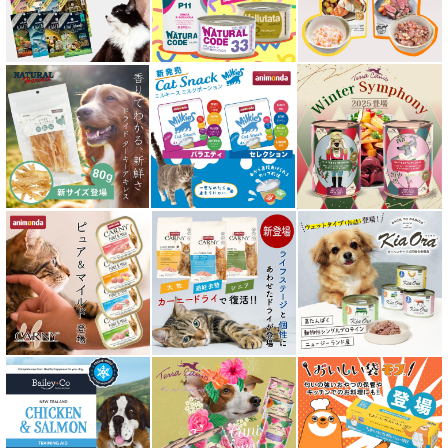
フリーズドライ キャットフード
おやつ全アイテム
素材そのまま
アイファクトリーおやつ
アタスキャット Aatas Cat
アディクション Addiction
アニモンダ ANIMONDA
アマノヴァ Amanova